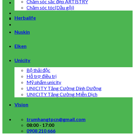
Chăm sóc sắc đẹp ARTISTRY
Chăm sóc tóc(Dầu gội)
Herbalife
Nuskin
Elken
Unicity
Bộ thải độc
Hỗ trợ điều trị
Mỹ phẩm unicity
UNICITY Tăng Cường Dinh Dưỡng
UNICITY Tăng Cường Miễn Dịch
Vision
trumhangtpcn@gmail.com
08:00 - 17:00
0908 210 666