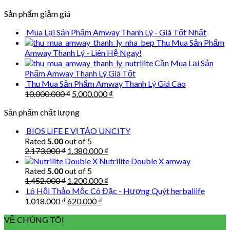
275.000 ₫.
210
price
price
Sản phẩm giảm giá
was:
is:
198.000 ₫.
135.000 ₫.
Mua Lại Sản Phẩm Amway Thanh Lý - Giá Tốt Nhất
Thu Mua Sản Phẩm
Amway Thanh Lý - Liên Hệ Ngay!
Cần Mua Lại Sản
Phẩm Amway Thanh Lý Giá Tốt
Thu Mua Sản Phẩm Amway Thanh Lý Giá Cao
Original
Current
10.000.000
₫
5.000.000
₫
price
price
Sản phẩm chất lượng
was:
is:
10.000.000 ₫.
5.000.000 ₫.
BIOS LIFE E VỊ TÁO UNCITY
Rated
5.00
out of 5
Original
Current
2.173.000
₫
1.380.000
₫
price
price
Nutrilite Double X amway
was:
is:
Rated
5.00
out of 5
2.173.000 ₫.
1.380.000 ₫.
Original
Current
1.452.000
₫
1.200.000
₫
price
price
Lô Hội Thảo Mộc Cô Đặc - Hương Quýt herbaliife
was:
is:
Original
Current
1.018.000
₫
620.000
₫
1.452.000 ₫.
1.200.000 ₫.
price
price
VỀ CHÚNG TÔI
was:
is:
1.018.000 ₫.
620.000 ₫.