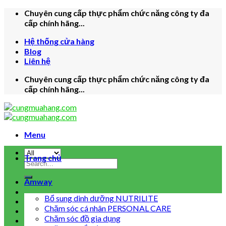
Skip
Chuyên cung cấp thực phẩm chức năng công ty đa
to
cấp chính hãng...
content
Hệ thống cửa hàng
Blog
Liên hệ
Chuyên cung cấp thực phẩm chức năng công ty đa
cấp chính hãng...
Menu
Trang chủ
Search
for:
Amway
Bổ sung dinh dưỡng NUTRILITE
Chăm sóc cá nhân PERSONAL CARE
Chăm sóc đồ gia dụng