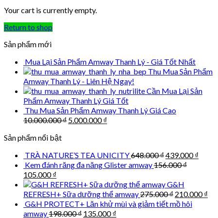
Your cart is currently empty.
Return to shop
Sản phẩm mới
Mua Lại Sản Phẩm Amway Thanh Lý - Giá Tốt Nhất
Thu Mua Sản Phẩm
Amway Thanh Lý - Liên Hệ Ngay!
Cần Mua Lại Sản
Phẩm Amway Thanh Lý Giá Tốt
Thu Mua Sản Phẩm Amway Thanh Lý Giá Cao
Original
Current
10.000.000
₫
5.000.000
₫
price
price
Sản phẩm nổi bật
was:
is:
10.000.000 ₫.
5.000.000 ₫.
Original
Curre
TRÀ NATURE’S TEA UNICITY
648.000
₫
439.000
₫
price
price
Kem đánh răng đa năng Glister amway
156.000
₫
was:
is:
Original
Current
105.000
₫
648.000 ₫.
439.0
price
price
G&H
was:
is:
Original
Cu
REFRESH+ Sữa dưỡng thể amway
275.000
₫
210.000
₫
156.000 ₫.
105.000 ₫.
price
pri
G&H PROTECT+ Lăn khử mùi và giảm tiết mồ hôi
was:
is:
Original
Current
amway
198.000
₫
135.000
₫