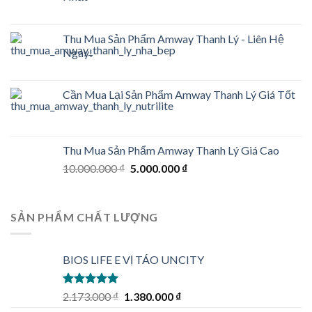
Thu Mua Sản Phẩm Amway Thanh Lý - Liên Hệ
Ngay!
Cần Mua Lại Sản Phẩm Amway Thanh Lý Giá Tốt
Thu Mua Sản Phẩm Amway Thanh Lý Giá Cao
Original
Current
10.000.000
₫
5.000.000
₫
price
price
was:
is:
10.000.000 ₫.
5.000.000 ₫.
SẢN PHẨM CHẤT LƯỢNG
BIOS LIFE E VỊ TÁO UNCITY
Rated
5.00
Original
Current
2.173.000
₫
1.380.000
₫
out of 5
price
price