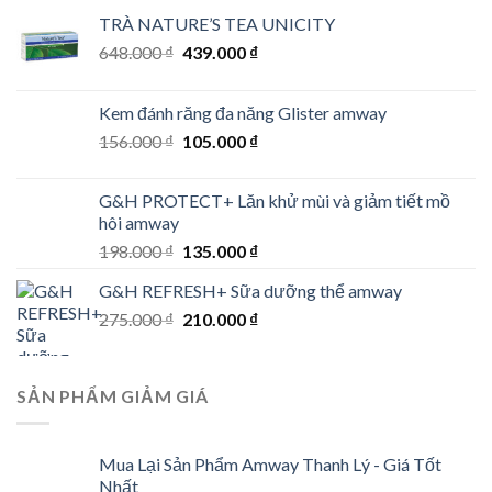
TRÀ NATURE’S TEA UNICITY
Original
Current
648.000
₫
439.000
₫
price
price
was:
is:
Kem đánh răng đa năng Glister amway
648.000 ₫.
439.000 ₫.
Original
Current
156.000
₫
105.000
₫
price
price
was:
is:
G&H PROTECT+ Lăn khử mùi và giảm tiết mồ
156.000 ₫.
105.000 ₫.
hôi amway
Original
Current
198.000
₫
135.000
₫
price
price
G&H REFRESH+ Sữa dưỡng thể amway
was:
is:
Original
Current
275.000
₫
198.000 ₫.
210.000
₫
135.000 ₫.
price
price
was:
is:
275.000 ₫.
210.000 ₫.
SẢN PHẨM GIẢM GIÁ
Mua Lại Sản Phẩm Amway Thanh Lý - Giá Tốt
Nhất