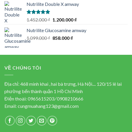
Nutrilite Double X amway
was:
is:
2.173.000 ₫.
1.380.000 ₫.
Rated
5.00
Original
Current
1.452.000
₫
1.200.000
₫
out of 5
price
price
Nutrilite Glucosamine amway
was:
is:
Original
Current
1.099.000
₫
1.452.000 ₫.
858.000
₫
1.200.000 ₫.
price
price
was:
is:
1.099.000 ₫.
858.000 ₫.
VỀ CHÚNG TÔI
Địa chỉ: 468 minh khai , hai bà trưng, Hà Nội.... 120/15 lê lai
phường bến thành quận 1 Hồ Chí Minh
Điện thoại:
0965615203
/
0908210666
Email:
cungmuahang123@gmail.com