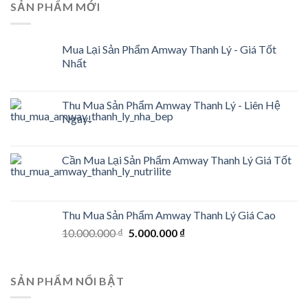
SẢN PHẨM MỚI
Mua Lại Sản Phẩm Amway Thanh Lý - Giá Tốt
Nhất
Thu Mua Sản Phẩm Amway Thanh Lý - Liên Hệ
Ngay!
Cần Mua Lại Sản Phẩm Amway Thanh Lý Giá Tốt
Thu Mua Sản Phẩm Amway Thanh Lý Giá Cao
Original
Current
10.000.000
₫
5.000.000
₫
price
price
was:
is:
10.000.000 ₫.
5.000.000 ₫.
SẢN PHẨM NỔI BẬT