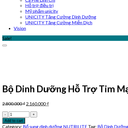
Hỗ trợ điều trị
Mỹ phẩm unicity
UNICITY Tăng Cường Dinh Dưỡng
UNICITY Tăng Cường Miễn Dịch
Vision
Sale!
Bộ Dinh Dưỡng Hỗ Trợ Tim M
Original
Current
2.800.000
₫
2.160.000
₫
price
price
Bộ
was:
is:
Dinh
2.800.000 ₫.
2.160.000 ₫.
Add to cart
Dưỡng
Category:
Bổ sung dinh dưỡng NUTRILITE
Tag:
Bộ Dinh Dưỡn