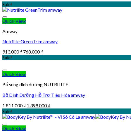
Sale!
Quick View
Amway
Nutrilite GreenTrim amway
Original
Current
913.000
₫
768.000
₫
price
price
Sale!
was:
is:
913.000 ₫.
768.000 ₫.
Quick View
Bổ sung dinh dưỡng NUTRILITE
Bộ Dinh Dưỡng Hỗ Trợ Tiêu Hóa amway
Original
Current
1.811.000
₫
1.399.000
₫
price
price
Sale!
was:
is:
1.811.000 ₫.
1.399.000 ₫.
Quick View