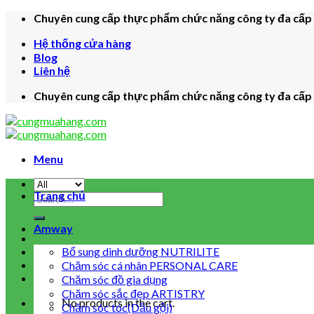
Skip
Chuyên cung cấp thực phẩm chức năng công ty đa cấp c
to
Hệ thống cửa hàng
content
Blog
Liên hệ
Chuyên cung cấp thực phẩm chức năng công ty đa cấp c
Menu
Trang chủ
Search
for:
Amway
Bổ sung dinh dưỡng NUTRILITE
Chăm sóc cá nhân PERSONAL CARE
Chăm sóc đồ gia dụng
Chăm sóc sắc đẹp ARTISTRY
No products in the cart.
Chăm sóc tóc(Dầu gội)