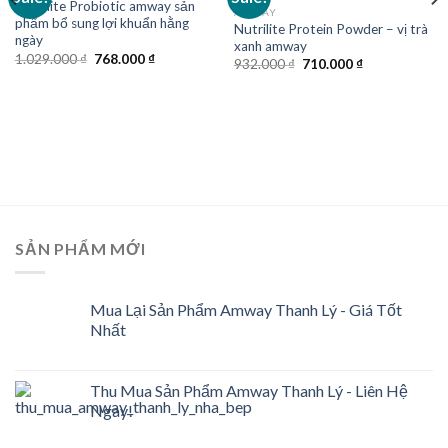
Nutrilite Probiotic amway sản
wishlist
wishlist
AMWAY
phẩm bổ sung lợi khuẩn hằng
Nutrilite Protein Powder – vị trà
ngày
xanh amway
Original
Current
1.029.000
₫
768.000
₫
Original
Current
932.000
₫
710.000
₫
price
price
price
price
0 ₫.
was:
is:
was:
is:
1.029.000 ₫.
768.000 ₫.
932.000 ₫.
710.000 ₫.
SẢN PHẨM MỚI
Mua Lại Sản Phẩm Amway Thanh Lý - Giá Tốt
Nhất
Thu Mua Sản Phẩm Amway Thanh Lý - Liên Hệ
Ngay!