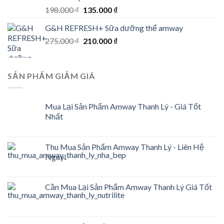
Original
Current
198.000
₫
135.000
₫
price
price
G&H REFRESH+ Sữa dưỡng thể amway
was:
is:
Original
Current
275.000
₫
198.000 ₫.
210.000
₫
135.000 ₫.
price
price
was:
is:
275.000 ₫.
210.000 ₫.
SẢN PHẨM GIẢM GIÁ
Mua Lại Sản Phẩm Amway Thanh Lý - Giá Tốt
Nhất
Thu Mua Sản Phẩm Amway Thanh Lý - Liên Hệ
Ngay!
Cần Mua Lại Sản Phẩm Amway Thanh Lý Giá Tốt