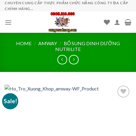
Skip
CHUYÊN CUNG CẤP THỰC PHẨM CHỨC NĂNG CÔNG TY ĐA CẤP
CHÍNH HÃNG...
to
content
HOME
/
AMWAY
/
BỔ SUNG DINH DƯỠNG
NUTRILITE
Sale!
Add to
wishlist