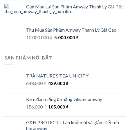
Cần Mua Lại Sản Phẩm Amway Thanh Lý Giá Tốt
Thu Mua Sản Phẩm Amway Thanh Lý Giá Cao
Original
Current
10.000.000
₫
5.000.000
₫
price
price
was:
is:
10.000.000 ₫.
5.000.000 ₫.
SẢN PHẨM NỔI BẬT
TRÀ NATURE’S TEA UNICITY
Original
Current
648.000
₫
439.000
₫
price
price
was:
is:
Kem đánh răng đa năng Glister amway
648.000 ₫.
439.000 ₫.
Original
Current
156.000
₫
105.000
₫
price
price
was:
is:
G&H PROTECT+ Lăn khử mùi và giảm tiết mồ
156.000 ₫.
105.000 ₫.
hôi amway