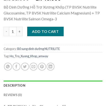
price
price
Bộ Dinh Dưỡng Hỗ Trợ Xương Khớp (TP BVSK Nutrilite
was:
is:
Glucosamine, TP BVSK Nutrilite Calcium Magnesium) + TP
2.511.000 ₫.
1.940.000 ₫.
BVSK Nutrilite Salmon Omega-3
Bộ Dinh Dưỡng Hỗ Trợ Xương Khớp quantity
ADD TO CART
Category:
Bổ sung dinh dưỡng NUTRILITE
Tag:
Ho_Tro_Xuong_Khop_amway
DESCRIPTION
REVIEWS (0)