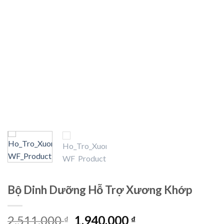
Bộ Dinh Dưỡng Hỗ Trợ Xương Khớp
Original
Current
2.511.000
1.940.000
₫
₫