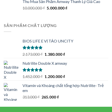
Thu Mua Sản Phẩm Amway Thanh Lý Giá Cao
Original
Current
10.000.000
₫
5.000.000
₫
price
price
was:
is:
10.000.000 ₫.
5.000.000 ₫.
SẢN PHẨM CHẤT LƯỢNG
BIOS LIFE E VỊ TÁO UNCITY
Rated
5.00
Original
Current
2.173.000
₫
1.380.000
₫
out of 5
price
price
Nutrilite Double X amway
was:
is:
2.173.000 ₫.
1.380.000 ₫.
Rated
5.00
Original
Current
1.452.000
₫
1.200.000
₫
out of 5
price
price
Vitamin và Khoáng chất tổng hợp Nutrilite- Trẻ
was:
is:
em
1.452.000 ₫.
1.200.000 ₫.
Original
Current
313.000
₫
265.000
₫
price
price
was:
is: