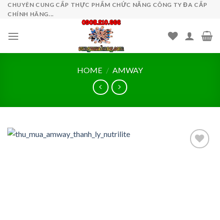
Skip
CHUYÊN CUNG CẤP THỰC PHẨM CHỨC NĂNG CÔNG TY ĐA CẤP
CHÍNH HÃNG...
to
content
HOME
/
AMWAY