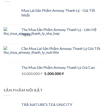
Mua Lại Sản Phẩm Amway Thanh Lý - Giá Tốt
Nhất
Thu Mua Sản Phẩm Amway Thanh Lý - Liên Hệ
Ngay!
Cần Mua Lại Sản Phẩm Amway Thanh Lý Giá Tốt
Thu Mua Sản Phẩm Amway Thanh Lý Giá Cao
Original
Current
10.000.000
₫
5.000.000
₫
price
price
was:
is:
10.000.000 ₫.
5.000.000 ₫.
SẢN PHẨM NỔI BẬT
TRÀ NATURE’S TEA UNICITY