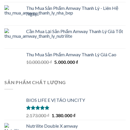
Thu Mua Sản Phẩm Amway Thanh Lý - Liên Hệ
Ngay!
Cần Mua Lại Sản Phẩm Amway Thanh Lý Giá Tốt
Thu Mua Sản Phẩm Amway Thanh Lý Giá Cao
Original
Current
10.000.000
₫
5.000.000
₫
price
price
was:
is:
10.000.000 ₫.
5.000.000 ₫.
SẢN PHẨM CHẤT LƯỢNG
BIOS LIFE E VỊ TÁO UNCITY
Rated
5.00
Original
Current
2.173.000
₫
1.380.000
₫
out of 5
price
price
Nutrilite Double X amway
was:
is: