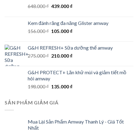
Original
Current
648.000
₫
439.000
₫
price
price
was:
is:
Kem đánh răng đa năng Glister amway
648.000 ₫.
439.000 ₫.
Original
Current
156.000
₫
105.000
₫
price
price
was:
is:
G&H REFRESH+ Sữa dưỡng thể amway
156.000 ₫.
105.000 ₫.
Original
Current
275.000
₫
210.000
₫
price
price
was:
is:
G&H PROTECT+ Lăn khử mùi và giảm tiết mồ
275.000 ₫.
210.000 ₫.
hôi amway
Original
Current
198.000
₫
135.000
₫
price
price
was:
is:
SẢN PHẨM GIẢM GIÁ
198.000 ₫.
135.000 ₫.
Mua Lại Sản Phẩm Amway Thanh Lý - Giá Tốt
Nhất