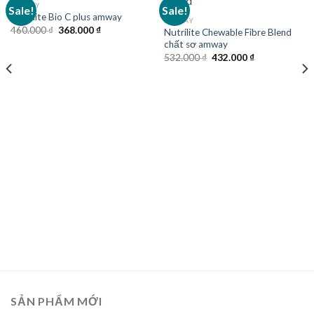
AMWAY
Sale!
Sale!
Nutrilite Bio C plus amway
AMWAY
Original
Current
460.000
₫
368.000
₫
Nutrilite Chewable Fibre Blend
price
price
chất sơ amway
was:
is:
Original
Current
460.000 ₫.
368.000 ₫.
532.000
₫
432.000
₫
price
price
was:
is:
532.000 ₫.
432.000 ₫.
SẢN PHẨM MỚI