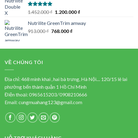
2.173.000 ₫.
1.380.000 ₫.
Rated
5.00
Original
Current
1.452.000
₫
1.200.000
₫
out of 5
price
price
Nutrilite GreenTrim amway
was:
is:
Original
Current
913.000
₫
768.000
1.452.000 ₫.
₫
1.200.000 ₫.
price
price
was:
is:
913.000 ₫.
768.000 ₫.
VỀ CHÚNG TÔI
Địa chỉ: 468 minh khai , hai bà trưng, Hà Nội.... 120/15 lê lai
phường bến thành quận 1 Hồ Chí Minh
Điện thoại:
0965615203
/
0908210666
Email:
cungmuahang123@gmail.com
HỖ TRỢ KHÁCH HÀNG