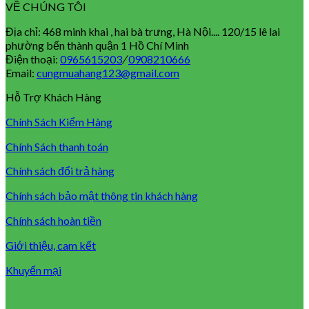
VỀ CHÚNG TÔI
was:
is:
1.377.000 ₫.
1.065.000 ₫.
Địa chỉ: 468 minh khai , hai bà trưng, Hà Nội.... 120/15 lê lai
phường bến thành quận 1 Hồ Chí Minh
Điện thoại:
0965615203
/
0908210666
Email:
cungmuahang123@gmail.com
Hỗ Trợ Khách Hàng
Chính Sách Kiểm Hàng
Chính Sách thanh toán
Chính sách đổi trả hàng
Chính sách bảo mật thông tin khách hàng
Chính sách hoàn tiền
Giới thiệu, cam kết
Khuyến mại