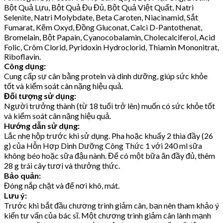
Bột Quả Lựu, Bột Quả Đu Đủ, Bột Quả Việt Quất, Natri
Selenite, Natri Molybdate, Beta Caroten, Niacinamid, Sắt
Fumarat, Kẽm Oxyd, Đồng Gluconat, Calci D-Pantothenat,
Bromelain, Bột Papain, Cyanocobalamin, Cholecalciferol, Acid
Folic, Crôm Clorid, Pyridoxin Hydroclorid, Thiamin Mononitrat,
Riboflavin.
Công dụng:
Cung cấp sự cân bằng protein và dinh dưỡng, giúp sức khỏe
tốt và kiểm soát cân nặng hiệu quả.
Đối tượng sử dụng:
Người trưởng thành (từ 18 tuổi trở lên) muốn có sức khỏe tốt
và kiểm soát cân nặng hiệu quả.
Hướng dẫn sử dụng:
Lắc nhẹ hộp trước khi sử dụng. Pha hoặc khuấy 2 thìa đầy (26
g) của Hỗn Hợp Dinh Dưỡng Công Thức 1 với 240 ml sữa
không béo hoặc sữa đậu nành. Để có một bữa ăn đầy đủ, thêm
28 g trái cây tươi và thưởng thức.
Bảo quản:
Đóng nắp chặt và để nơi khô, mát.
Lưu ý:
Trước khi bắt đầu chương trình giảm cân, bạn nên tham khảo ý
kiến tư vấn của bác sĩ. Một chương trình giảm cân lành mạnh