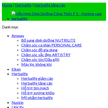
Home
/
Herbalife
/
Herbalife tăng cân
Danh mục
Amway
Bổ sung dinh dưỡng NUTRILITE
Chăm sóc cá nhân PERSONAL CARE
Chăm sóc đồ gia dụng
Chăm sóc sắc đẹp ARTISTRY
Chăm sóc tóc(Dầu gội)
Máy lọc không khí
Elken
Herbalife
Herbalife giảm cân
Herbalife tăng cân
Hỗ trợ tim mạch
Hỗ trợ xương khớp
Mỹ phẩm herbalife
Nuskin
Unicity