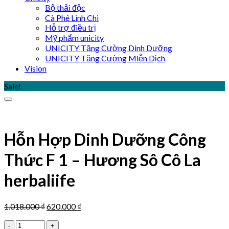
Bộ thải độc
Cà Phê Linh Chi
Hỗ trợ điều trị
Mỹ phẩm unicity
UNICITY Tăng Cường Dinh Dưỡng
UNICITY Tăng Cường Miễn Dịch
Vision
Sale!
Hỗn Hợp Dinh Dưỡng Công
Thức F 1 – Hương Sô Cô La
herbaliife
Original
Current
1.018.000
₫
620.000
₫
price
price
Hỗn
was:
is: