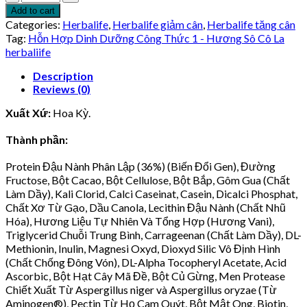
Hợp
1.018.000 ₫.
620.000 ₫.
Add to cart
Dinh
Categories:
Herbalife
,
Herbalife giảm cân
,
Herbalife tăng cân
Dưỡng
Tag:
Hỗn Hợp Dinh Dưỡng Công Thức 1 - Hương Sô Cô La
Công
herbaliife
Thức
F
Description
1
Reviews (0)
-
Xuất Xứ:
Hoa Kỳ.
Hương
Sô
Thành phần:
Cô
La
Protein Đậu Nành Phân Lập (36%) (Biến Đổi Gen), Đường
herbaliife
quantity
Fructose, Bột Cacao, Bột Cellulose, Bột Bắp, Gôm Gua (Chất
Làm Dầy), Kali Clorid, Calci Caseinat, Casein, Dicalci Phosphat,
Chất Xơ Từ Gạo, Dầu Canola, Lecithin Đậu Nành (Chất Nhũ
Hóa), Hương Liệu Tự Nhiên Và Tổng Hợp (Hương Vani),
Triglycerid Chuỗi Trung Bình, Carrageenan (Chất Làm Dầy), DL-
Methionin, Inulin, Magnesi Oxyd, Dioxyd Silic Vô Định Hình
(Chất Chống Đông Vón), DL-Alpha Tocopheryl Acetate, Acid
Ascorbic, Bột Hạt Cây Mã Đề, Bột Củ Gừng, Men Protease
Chiết Xuất Từ Aspergillus niger và Aspergillus oryzae (Từ
Aminogen®), Pectin Từ Họ Cam Quýt, Bột Mật Ong, Biotin,