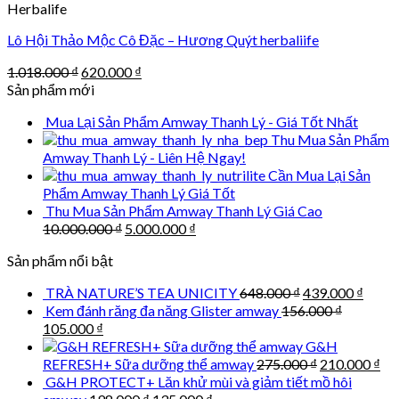
Herbalife
Lô Hội Thảo Mộc Cô Đặc – Hương Quýt herbaliife
Original
Current
1.018.000
₫
620.000
₫
price
price
Sản phẩm mới
was:
is:
Mua Lại Sản Phẩm Amway Thanh Lý - Giá Tốt Nhất
1.018.000 ₫.
620.000 ₫.
Thu Mua Sản Phẩm
Amway Thanh Lý - Liên Hệ Ngay!
Cần Mua Lại Sản
Phẩm Amway Thanh Lý Giá Tốt
Thu Mua Sản Phẩm Amway Thanh Lý Giá Cao
Original
Current
10.000.000
₫
5.000.000
₫
price
price
Sản phẩm nổi bật
was:
is:
10.000.000 ₫.
5.000.000 ₫.
Original
Curre
TRÀ NATURE’S TEA UNICITY
648.000
₫
439.000
₫
price
price
Kem đánh răng đa năng Glister amway
156.000
₫
was:
is:
Original
Current
105.000
₫
648.000 ₫.
439.0
price
price
G&H
was:
is:
Original
Cu
REFRESH+ Sữa dưỡng thể amway
275.000
₫
210.000
₫
156.000 ₫.
105.000 ₫.
price
pri
G&H PROTECT+ Lăn khử mùi và giảm tiết mồ hôi
was:
is:
Original
Current