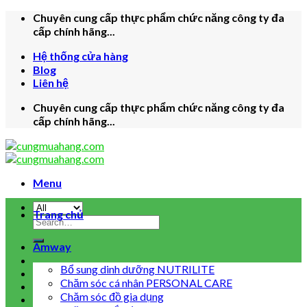
Skip
Chuyên cung cấp thực phẩm chức năng công ty đa
to
cấp chính hãng...
content
Hệ thống cửa hàng
Blog
Liên hệ
Chuyên cung cấp thực phẩm chức năng công ty đa
cấp chính hãng...
Menu
Trang chủ
Search
for:
Amway
Bổ sung dinh dưỡng NUTRILITE
Chăm sóc cá nhân PERSONAL CARE
Chăm sóc đồ gia dụng