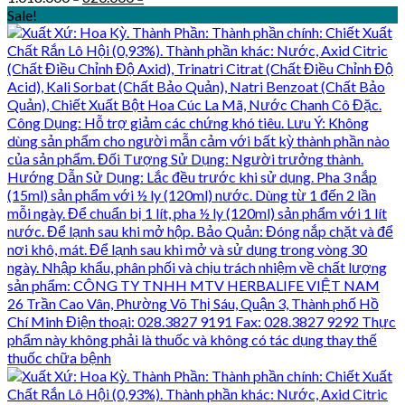
price
price
Sale!
was:
is:
1.018.000 ₫.
620.000 ₫.