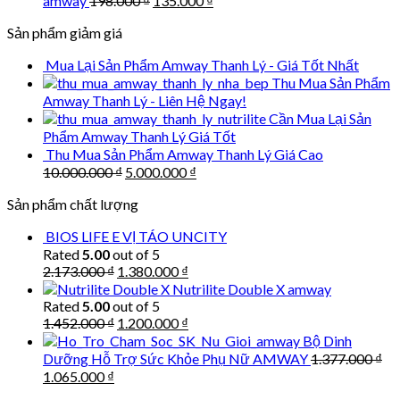
amway
198.000
₫
135.000
₫
275.000 ₫.
210
price
price
Sản phẩm giảm giá
was:
is:
198.000 ₫.
135.000 ₫.
Mua Lại Sản Phẩm Amway Thanh Lý - Giá Tốt Nhất
Thu Mua Sản Phẩm
Amway Thanh Lý - Liên Hệ Ngay!
Cần Mua Lại Sản
Phẩm Amway Thanh Lý Giá Tốt
Thu Mua Sản Phẩm Amway Thanh Lý Giá Cao
Original
Current
10.000.000
₫
5.000.000
₫
price
price
Sản phẩm chất lượng
was:
is:
10.000.000 ₫.
5.000.000 ₫.
BIOS LIFE E VỊ TÁO UNCITY
Rated
5.00
out of 5
Original
Current
2.173.000
₫
1.380.000
₫
price
price
Nutrilite Double X amway
was:
is:
Rated
5.00
out of 5
2.173.000 ₫.
1.380.000 ₫.
Original
Current
1.452.000
₫
1.200.000
₫
price
price
Bộ Dinh
was:
is:
Dưỡng Hỗ Trợ Sức Khỏe Phụ Nữ AMWAY
1.377.000
₫
1.452.000 ₫.
1.200.000 ₫.
Original
Current
1.065.000
₫
price
price