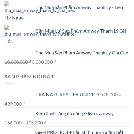
Thu Mua Sản Phẩm Amway Thanh Lý - Liên
Hệ Ngay!
Cần Mua Lại Sản Phẩm Amway Thanh Lý Giá
Tốt
Thu Mua Sản Phẩm Amway Thanh Lý Giá Cao
Original
Current
10.000.000
₫
5.000.000
₫
price
price
SẢN PHẨM NỔI BẬT
was:
is:
10.000.000 ₫.
5.000.000 ₫.
TRÀ NATURE’S TEA UNICITY
648.000
₫
Original
Current
439.000
₫
price
price
Kem đánh răng đa năng Glister amway
was:
is:
Original
Current
156.000
₫
105.000
₫
648.000 ₫.
439.000 ₫.
price
price
G&H PROTECT+ Lăn khử mùi và giảm tiết