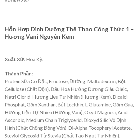
REVIEWS (0)
Hỗn Hợp Dinh Dưỡng Thể Thao Công Thức 1 –
Hương Vani Nguyên Kem
Xuất Xứ:
Hoa Kỳ.
Thành Phần:
Protein Sữa Cô Đặc, Fructose, Đường, Maltodextrin, Bột
Cellulose (Chất Độn), Dầu Hoa Hướng Dương Giàu Oleic,
Natri Clorid, Hương Liệu Tự Nhiên (Hương Kem), Dicalci
Phosphat, Gôm Xanthan, Bột Lecithin, L-Glutamine, Gôm Gua,
Hương Liệu Tự Nhiên (Hương Vani), Oxyd Magnesi, Acid
Ascorbic, Medium Chain Triglycerid, Dioxyd Silic Vô Định
Hình (Chất Chống Đông Vón), Dl-Alpha Tocopheryl Acetate,
Steviol Glycosid Từ Stevia (Chất Tạo Ngọt Tự Nhiên),