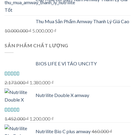
Tốt
Thu Mua Sản Phẩm Amway Thanh Lý Giá Cao
Original
Current
10.000.000
₫
5.000.000
₫
price
price
SẢN PHẨM CHẤT LƯỢNG
was:
is:
10.000.000 ₫.
5.000.000 ₫.
BIOS LIFE E VỊ TÁO UNCITY
Rated
5.00
Original
Current
2.173.000
₫
1.380.000
₫
out of 5
price
price
Nutrilite Double X amway
was:
is:
2.173.000 ₫.
1.380.000 ₫.
Rated
5.00
Original
Current
1.452.000
₫
1.200.000
₫
out of 5
price
price
Nutrilite Bio C plus amway
460.000
₫
was:
is: