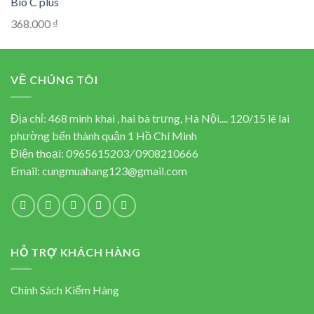
1.452.000 ₫.
1.200.000 ₫.
Original
Current
368.000
₫
price
price
was:
is:
460.000 ₫.
368.000 ₫.
VỀ CHÚNG TÔI
Địa chỉ: 468 minh khai , hai bà trưng, Hà Nội.... 120/15 lê lai
phường bến thành quận 1 Hồ Chí Minh
Điện thoại:
0965615203
/
0908210666
Email:
cungmuahang123@gmail.com
HỖ TRỢ KHÁCH HÀNG
Chính Sách Kiểm Hàng