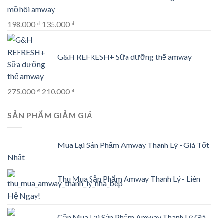
was:
is:
mồ hôi amway
156.000 ₫.
105.000 ₫.
Original
Current
198.000
₫
135.000
₫
price
price
was:
is:
G&H REFRESH+ Sữa dưỡng thể amway
198.000 ₫.
135.000 ₫.
Original
Current
275.000
₫
210.000
₫
price
price
SẢN PHẨM GIẢM GIÁ
was:
is:
275.000 ₫.
210.000 ₫.
Mua Lại Sản Phẩm Amway Thanh Lý - Giá Tốt
Nhất
Thu Mua Sản Phẩm Amway Thanh Lý - Liên
Hệ Ngay!
Cần Mua Lại Sản Phẩm Amway Thanh Lý Giá