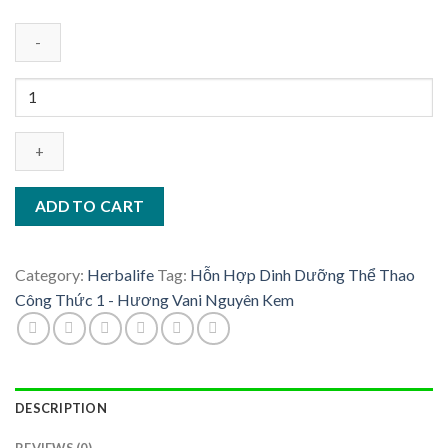
price
price
was:
is:
1.638.000 ₫.
995.000 ₫.
Hỗn
Hợp
Dinh
Dưỡng
Thể
Thao
ADD TO CART
Công
Thức
1
Category:
Herbalife
Tag:
Hỗn Hợp Dinh Dưỡng Thể Thao
-
Công Thức 1 - Hương Vani Nguyên Kem
Hương
Vani
Nguyên
Kem
DESCRIPTION
quantity