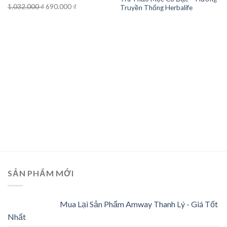
Original
Current
1.032.000
₫
690.000
₫
Truyền Thống Herbalife
price
price
was:
is:
1.032.000 ₫.
690.000 ₫.
SẢN PHẨM MỚI
Mua Lại Sản Phẩm Amway Thanh Lý - Giá Tốt
Nhất