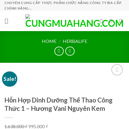
Skip
CHUYÊN CUNG CẤP THỰC PHẨM CHỨC NĂNG CÔNG TY ĐA CẤP
CHÍNH HÃNG...
to
content
HOME
/
HERBALIFE
Sale!
Hỗn Hợp Dinh Dưỡng Thể Thao Công
Thức 1 – Hương Vani Nguyên Kem
Original
Current
1.638.000
₫
995.000
₫