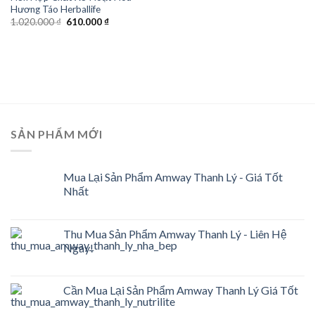
Hương Táo Herballife
Original
Current
1.020.000
₫
610.000
₫
price
price
was:
is:
1.020.000 ₫.
610.000 ₫.
SẢN PHẨM MỚI
Mua Lại Sản Phẩm Amway Thanh Lý - Giá Tốt
Nhất
Thu Mua Sản Phẩm Amway Thanh Lý - Liên Hệ
Ngay!
Cần Mua Lại Sản Phẩm Amway Thanh Lý Giá Tốt