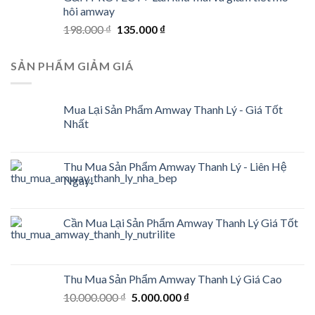
275.000 ₫.
210.000 ₫.
hôi amway
Original
Current
198.000
₫
135.000
₫
price
price
was:
is:
SẢN PHẨM GIẢM GIÁ
198.000 ₫.
135.000 ₫.
Mua Lại Sản Phẩm Amway Thanh Lý - Giá Tốt
Nhất
Thu Mua Sản Phẩm Amway Thanh Lý - Liên Hệ
Ngay!
Cần Mua Lại Sản Phẩm Amway Thanh Lý Giá Tốt
Thu Mua Sản Phẩm Amway Thanh Lý Giá Cao
Original
Current
10.000.000
₫
5.000.000
₫
price
price