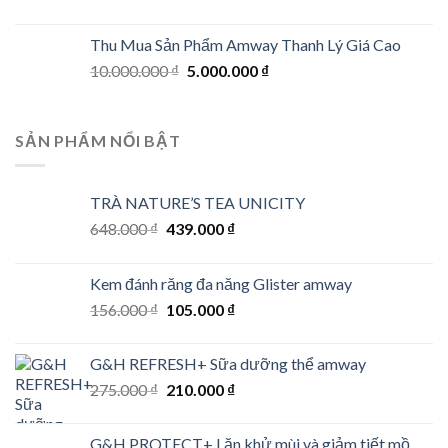
Thu Mua Sản Phẩm Amway Thanh Lý Giá Cao
Original
Current
10.000.000
₫
5.000.000
₫
price
price
was:
is:
10.000.000 ₫.
5.000.000 ₫.
SẢN PHẨM NỔI BẬT
TRÀ NATURE’S TEA UNICITY
Original
Current
648.000
₫
439.000
₫
price
price
was:
is:
Kem đánh răng đa năng Glister amway
648.000 ₫.
439.000 ₫.
Original
Current
156.000
₫
105.000
₫
price
price
was:
is:
G&H REFRESH+ Sữa dưỡng thể amway
156.000 ₫.
105.000 ₫.
Original
Current
275.000
₫
210.000
₫
price
price
was:
is:
G&H PROTECT+ Lăn khử mùi và giảm tiết mồ