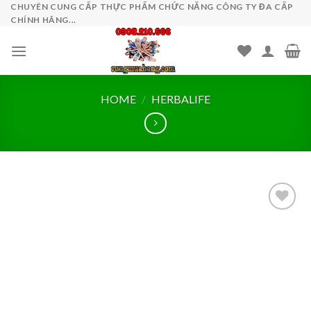
Skip
CHUYÊN CUNG CẤP THỰC PHẨM CHỨC NĂNG CÔNG TY ĐA CẤP
CHÍNH HÃNG...
to
content
HOME
/
HERBALIFE