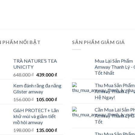
was:
is:
was:
is:
w
264.000 ₫.
200.000 ₫.
275.000 ₫.
210.000 ₫.
3
N PHẨM NỔI BẬT
SẢN PHẨM GIẢM GIÁ
TRÀ NATURE’S TEA
Mua Lại Sản Phẩm
UNICITY
Amway Thanh Lý - 
Tốt Nhất
Original
Current
648.000
₫
439.000
₫
price
price
Thu Mua Sản Phẩm
Kem đánh răng đa năng
was:
is:
Amway Thanh Lý - 
Glister amway
648.000 ₫.
439.000 ₫.
Hệ Ngay!
Original
Current
156.000
₫
105.000
₫
price
price
Cần Mua Lại Sản 
G&H PROTECT+ Lăn
was:
is:
Amway Thanh Lý G
khử mùi và giảm tiết
156.000 ₫.
105.000 ₫.
Tốt
mồ hôi amway
Original
Current
198.000
₫
135.000
₫
Thu Mua Sản Phẩm