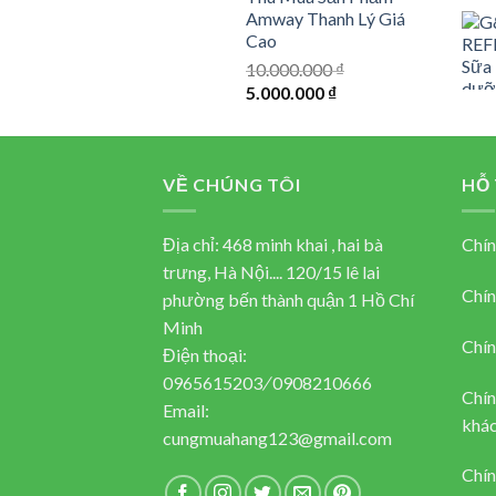
Amway Thanh Lý Giá
Cao
10.000.000
₫
Original
Current
5.000.000
₫
price
price
was:
is:
10.000.000 ₫.
5.000.000 ₫.
VỀ CHÚNG TÔI
HỖ
Địa chỉ: 468 minh khai , hai bà
Chín
trưng, Hà Nội.... 120/15 lê lai
Chín
phường bến thành quận 1 Hồ Chí
Minh
Chín
Điện thoại:
0965615203
/
0908210666
Chín
Email:
khác
cungmuahang123@gmail.com
Chín