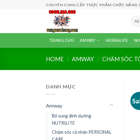
Skip
CHUYÊN CUNG CẤP THỰC PHẨM CHỨC NĂNG CÔ
to
content
TRANG CHỦ
AMWAY
HERBALIFE
NU
HOME
/
AMWAY
/
CHĂM SÓC TÓ
DANH MỤC
Sa
Amway
Bổ sung dinh dưỡng
NUTRILITE
Chăm sóc cá nhân PERSONAL
CARE