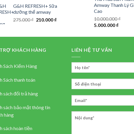
price
price
Amway Thanh Lý G
G&H REFRESH+ Sữa
was:
is:
Cao
dưỡng thể amway
198.000 ₫.
135.000 ₫.
10.000.000
₫
Original
Current
275.000
₫
210.000
₫
Original
Current
5.000.000
₫
price
price
price
price
was:
is:
was:
is:
275.000 ₫.
210.000 ₫.
10.000.000 ₫.
5.000.0
 TRỢ KHÁCH HÀNG
LIÊN HỆ TƯ VẤN
h Sách Kiểm Hàng
h Sách thanh toán
h sách đổi trả hàng
h sách bảo mật thông tin
h hàng
h sách hoàn tiền