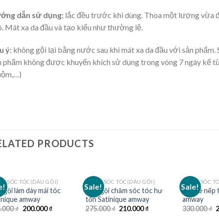
ớng dẫn sử dụng:
lắc đều trước khi dùng. Thoa một lượng vừa đ
. Mát xa da đầu và tạo kiểu như thường lệ.
u ý:
không gội lại bằng nước sau khi mát xa da đầu với sản phẩm. S
 phẩm không được khuyến khích sử dụng trong vòng 7 ngày kể từ s
uộm,…)
ELATED PRODUCTS
M SÓC TÓC(DẦU GỘI)
CHĂM SÓC TÓC(DẦU GỘI)
CHĂM SÓC TÓ
e!
Sale!
Sale!
 gội làm dày mái tóc
Dầu gội chăm sóc tóc hư
Xịt giữ nếp 
inique amway
tổn Satinique amway
amway
Original
Current
Original
Current
O
4.000
₫
200.000
₫
275.000
₫
210.000
₫
330.000
₫
price
price
price
price
p