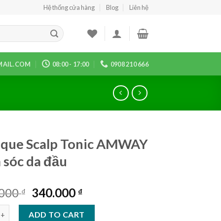
Hệ thống cửa hàng
Blog
Liên hệ
AIL.COM
08:00 - 17:00
0908 210 666
ique Scalp Tonic AMWAY
sóc da đầu
Original
Current
.000
340.000
₫
₫
price
price
 Scalp Tonic AMWAY Chăm sóc da đầu quantity
was:
is:
ADD TO CART