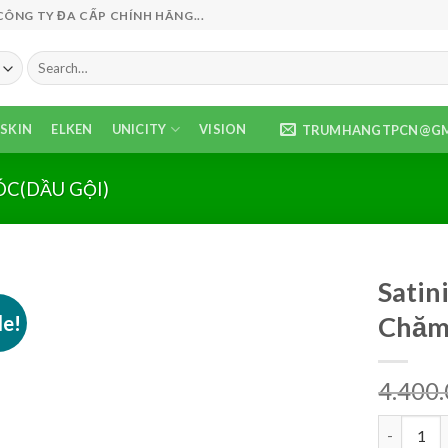
NG TY ĐA CẤP CHÍNH HÃNG...
Search
for:
SKIN
ELKEN
UNICITY
VISION
TRUMHANGTPCN@GM
C(DẦU GỘI)
Satin
le!
Chăm 
4.400
Satinique