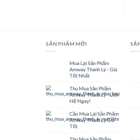
was:
is:
0 ₫.
278.000 ₫.
215.000 ₫.
SẢN PHẨM MỚI
SẢ
Mua Lại Sản Phẩm
Amway Thanh Lý - Giá
Tốt Nhất
Thu Mua Sản Phẩm
Amway Thanh Lý - Liên
Hệ Ngay!
Cần Mua Lại Sản Phẩm
Amway Thanh Lý Giá
Tốt
Thu Mua Sản Phẩm