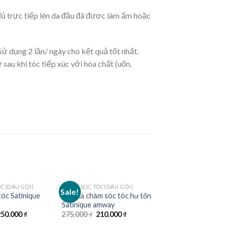
ủ trực tiếp lên da đầu đã được làm ấm hoặc
ử dụng 2 lần/ ngày cho kết quả tốt nhất.
au khi tóc tiếp xúc với hóa chất (uốn,
C(DẦU GỘI)
CHĂM SÓC TÓC(DẦU GỘI)
Sale!
tóc Satinique
Dầu xả chăm sóc tóc hư tổn
Satinique amway
riginal
Current
Original
Current
250.000
₫
275.000
₫
210.000
₫
rice
price
price
price