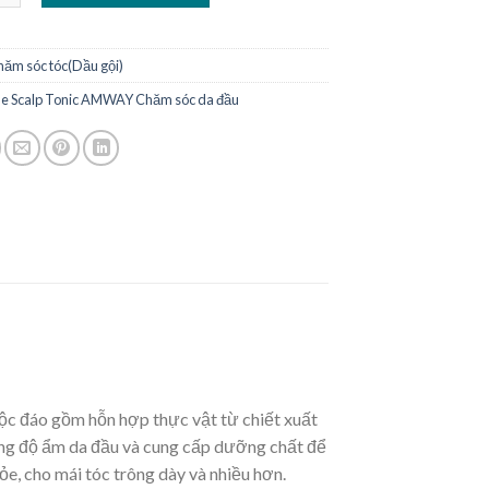
4.400.000 ₫.
340.000 ₫.
hăm sóc tóc(Dầu gội)
ue Scalp Tonic AMWAY Chăm sóc da đầu
ộc đáo gồm hỗn hợp thực vật từ chiết xuất
 bằng độ ẩm da đầu và cung cấp dưỡng chất để
ỏe, cho mái tóc trông dày và nhiều hơn.