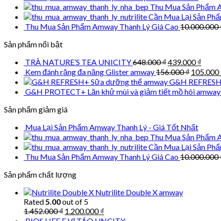
Thu Mua Sản Phẩm A
Cần Mua Lại Sản Ph
Thu Mua Sản Phẩm Amway Thanh Lý Giá Cao
10.000.000
Sản phẩm nổi bật
Original
Curre
TRÀ NATURE’S TEA UNICITY
648.000
₫
439.000
₫
price
price
Original
Kem đánh răng đa năng Glister amway
156.000
₫
105.000
was:
is:
price
G&H REFRESH+
648.000 ₫.
439.0
was:
G&H PROTECT+ Lăn khử mùi và giảm tiết mồ hôi amway
156.000 
Sản phẩm giảm giá
Mua Lại Sản Phẩm Amway Thanh Lý - Giá Tốt Nhất
Thu Mua Sản Phẩm A
Cần Mua Lại Sản Ph
Thu Mua Sản Phẩm Amway Thanh Lý Giá Cao
10.000.000
Sản phẩm chất lượng
Nutrilite Double X amway
Rated
5.00
out of 5
Original
Current
1.452.000
₫
1.200.000
₫
price
price
BIOS LIFE E VỊ TÁO UNCITY