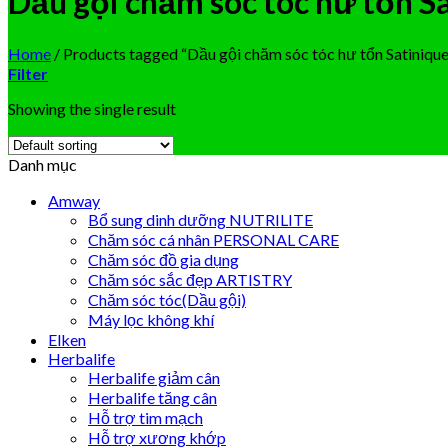
Dầu gội chăm sóc tóc hư tổn 
Home
/
Products tagged “Dầu gội chăm sóc tóc hư tổn Satiniq
Filter
Showing the single result
Danh mục
Amway
Bổ sung dinh dưỡng NUTRILITE
Chăm sóc cá nhân PERSONAL CARE
Chăm sóc đồ gia dụng
Chăm sóc sắc đẹp ARTISTRY
Chăm sóc tóc(Dầu gội)
Máy lọc không khí
Elken
Herbalife
Herbalife giảm cân
Herbalife tăng cân
Hỗ trợ tim mạch
Hỗ trợ xương khớp