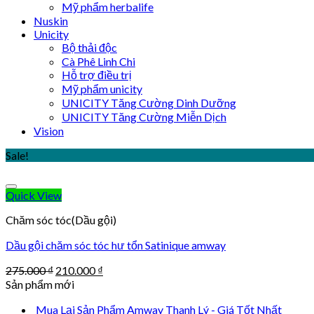
Mỹ phẩm herbalife
Nuskin
Unicity
Bộ thải độc
Cà Phê Linh Chi
Hỗ trợ điều trị
Mỹ phẩm unicity
UNICITY Tăng Cường Dinh Dưỡng
UNICITY Tăng Cường Miễn Dịch
Vision
Sale!
Quick View
Chăm sóc tóc(Dầu gội)
Dầu gội chăm sóc tóc hư tổn Satinique amway
Original
Current
275.000
₫
210.000
₫
price
price
Sản phẩm mới
was:
is:
Mua Lại Sản Phẩm Amway Thanh Lý - Giá Tốt Nhất
275.000 ₫.
210.000 ₫.