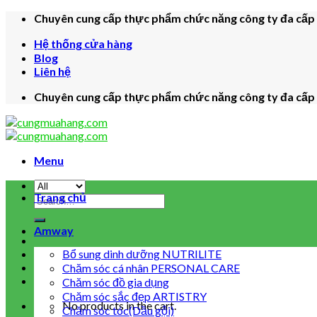
Skip
Chuyên cung cấp thực phẩm chức năng công ty đa cấp c
to
Hệ thống cửa hàng
content
Blog
Liên hệ
Chuyên cung cấp thực phẩm chức năng công ty đa cấp c
Menu
Trang chủ
Search
for:
Amway
Bổ sung dinh dưỡng NUTRILITE
Chăm sóc cá nhân PERSONAL CARE
Chăm sóc đồ gia dụng
Chăm sóc sắc đẹp ARTISTRY
No products in the cart.
Chăm sóc tóc(Dầu gội)