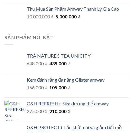
Thu Mua Sản Phẩm Amway Thanh Lý Giá Cao
Original
Current
10.000.000
₫
5.000.000
₫
price
price
was:
is:
10.000.000 ₫.
5.000.000 ₫.
SẢN PHẨM NỔI BẬT
TRÀ NATURE’S TEA UNICITY
Original
Current
648.000
₫
439.000
₫
price
price
was:
is:
Kem đánh răng đa năng Glister amway
648.000 ₫.
439.000 ₫.
Original
Current
156.000
₫
105.000
₫
price
price
was:
is:
G&H REFRESH+ Sữa dưỡng thể amway
156.000 ₫.
105.000 ₫.
Original
Current
275.000
₫
210.000
₫
price
price
was:
is:
G&H PROTECT+ Lăn khử mùi và giảm tiết mồ
275.000 ₫.
210.000 ₫.