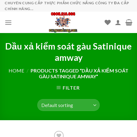
Skip
CHUYÊN CUNG CẤP THỰC PHẨM CHỨC NĂNG CÔNG TY ĐA CẤP
CHÍNH HÃNG...
to
content
Dầu xả kiểm soát gàu Satinique
amway
HOME
/
PRODUCTS TAGGED “DẦU XẢ KIỂM SOÁT
GÀU SATINIQUE AMWAY”
FILTER