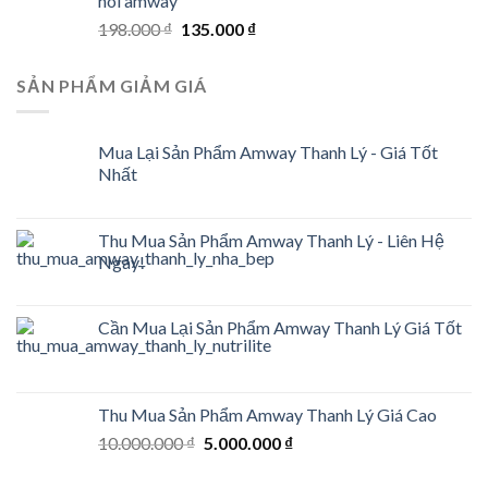
hôi amway
Original
Current
198.000
₫
135.000
₫
price
price
was:
is:
SẢN PHẨM GIẢM GIÁ
198.000 ₫.
135.000 ₫.
Mua Lại Sản Phẩm Amway Thanh Lý - Giá Tốt
Nhất
Thu Mua Sản Phẩm Amway Thanh Lý - Liên Hệ
Ngay!
Cần Mua Lại Sản Phẩm Amway Thanh Lý Giá Tốt
Thu Mua Sản Phẩm Amway Thanh Lý Giá Cao
Original
Current
10.000.000
₫
5.000.000
₫
price
price
was:
is: