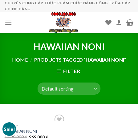
Skip
CHUYÊN CUNG CẤP THỰC PHẨM CHỨC NĂNG CÔNG TY ĐA CẤP
CHÍNH HÃNG...
to
content
HAWAIIAN NONI
HOME
/
PRODUCTS TAGGED “HAWAIIAN NONI”
FILTER
UNICITY
Sale!
HAWAIIAN NONI
Original
Current
1.620.000
₫
969.000
₫