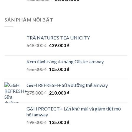
price
price
was:
is:
10.000.000 ₫.
5.000.000 ₫.
SẢN PHẨM NỔI BẬT
TRÀ NATURE’S TEA UNICITY
Original
Current
648.000
₫
439.000
₫
price
price
was:
is:
Kem đánh răng đa năng Glister amway
648.000 ₫.
439.000 ₫.
Original
Current
156.000
₫
105.000
₫
price
price
was:
is:
G&H REFRESH+ Sữa dưỡng thể amway
156.000 ₫.
105.000 ₫.
Original
Current
275.000
₫
210.000
₫
price
price
was:
is:
G&H PROTECT+ Lăn khử mùi và giảm tiết mồ
275.000 ₫.
210.000 ₫.
hôi amway
Original
Current
198.000
₫
135.000
₫
price
price