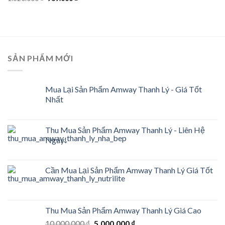
price
price
was:
is:
1.620.000 ₫.
969.000 ₫.
SẢN PHẨM MỚI
Mua Lại Sản Phẩm Amway Thanh Lý - Giá Tốt
Nhất
Thu Mua Sản Phẩm Amway Thanh Lý - Liên Hệ
Ngay!
Cần Mua Lại Sản Phẩm Amway Thanh Lý Giá Tốt
Thu Mua Sản Phẩm Amway Thanh Lý Giá Cao
Original
Current
10.000.000
₫
5.000.000
₫