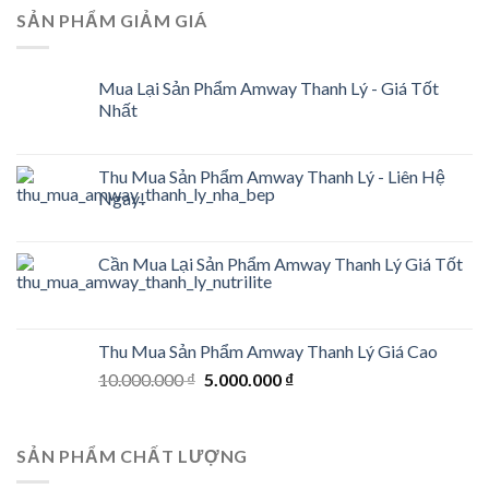
was:
is:
SẢN PHẨM GIẢM GIÁ
198.000 ₫.
135.000 ₫.
Mua Lại Sản Phẩm Amway Thanh Lý - Giá Tốt
Nhất
Thu Mua Sản Phẩm Amway Thanh Lý - Liên Hệ
Ngay!
Cần Mua Lại Sản Phẩm Amway Thanh Lý Giá Tốt
Thu Mua Sản Phẩm Amway Thanh Lý Giá Cao
Original
Current
10.000.000
₫
5.000.000
₫
price
price
was:
is:
10.000.000 ₫.
5.000.000 ₫.
SẢN PHẨM CHẤT LƯỢNG