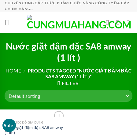
Skip
CHUYÊN CUNG CẤP THỰC PHẨM CHỨC NĂNG CÔNG TY ĐA CẤP
CHÍNH HÃNG...
to
content
Nước giặt đậm đặc SA8 amway
(1 lít )
HOME
/
PRODUCTS TAGGED “NƯỚC GIẶT ĐẬM ĐẶC
SA8 AMWAY (1 LÍT )”
FILTER
CHĂM SÓC ĐỒ GIA DỤNG
Sale!
Nước giặt đậm đặc SA8 amway
(1 lít )