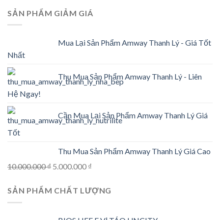
price
price
SẢN PHẨM GIẢM GIÁ
was:
is:
198.000 ₫.
135.000 ₫.
Mua Lại Sản Phẩm Amway Thanh Lý - Giá Tốt
Nhất
Thu Mua Sản Phẩm Amway Thanh Lý - Liên
Hệ Ngay!
Cần Mua Lại Sản Phẩm Amway Thanh Lý Giá
Tốt
Thu Mua Sản Phẩm Amway Thanh Lý Giá Cao
Original
Current
10.000.000
₫
5.000.000
₫
price
price
SẢN PHẨM CHẤT LƯỢNG
was:
is:
10.000.000 ₫.
5.000.000 ₫.