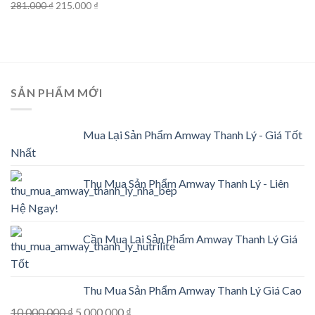
Original
Current
281.000
₫
215.000
₫
price
price
was:
is:
281.000 ₫.
215.000 ₫.
SẢN PHẨM MỚI
Mua Lại Sản Phẩm Amway Thanh Lý - Giá Tốt
Nhất
Thu Mua Sản Phẩm Amway Thanh Lý - Liên
Hệ Ngay!
Cần Mua Lại Sản Phẩm Amway Thanh Lý Giá
Tốt
Thu Mua Sản Phẩm Amway Thanh Lý Giá Cao
Original
Current
10.000.000
₫
5.000.000
₫