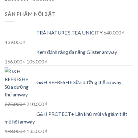
price
price
SẢN PHẨM NỔI BẬT
was:
is:
10.000.000 ₫.
5.000.000 ₫.
TRÀ NATURE’S TEA UNICITY
648.000
₫
Original
Current
439.000
₫
price
price
Kem đánh răng đa năng Glister amway
was:
is:
Original
Current
156.000
₫
105.000
₫
648.000 ₫.
439.000 ₫.
price
price
was:
is:
G&H REFRESH+ Sữa dưỡng thể amway
156.000 ₫.
105.000 ₫.
Original
Current
275.000
₫
210.000
₫
price
price
G&H PROTECT+ Lăn khử mùi và giảm tiết
was:
is:
mồ hôi amway
275.000 ₫.
210.000 ₫.
Original
Current
198.000
₫
135.000
₫