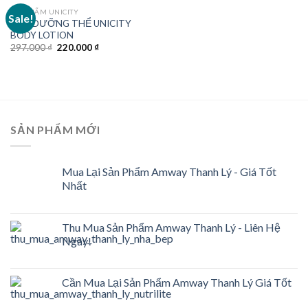
MỸ PHẨM UNICITY
Sale!
SỮA DƯỠNG THỂ UNICITY
BODY LOTION
Original
Current
297.000
₫
220.000
₫
price
price
was:
is:
297.000 ₫.
220.000 ₫.
SẢN PHẨM MỚI
Mua Lại Sản Phẩm Amway Thanh Lý - Giá Tốt
Nhất
Thu Mua Sản Phẩm Amway Thanh Lý - Liên Hệ
Ngay!
Cần Mua Lại Sản Phẩm Amway Thanh Lý Giá Tốt