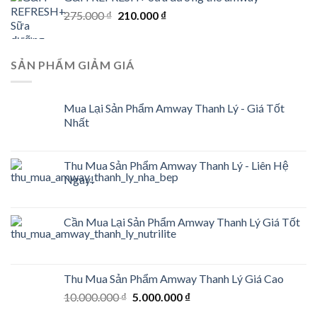
was:
is:
Original
Current
275.000
₫
198.000 ₫.
210.000
₫
135.000 ₫.
price
price
was:
is:
275.000 ₫.
210.000 ₫.
SẢN PHẨM GIẢM GIÁ
Mua Lại Sản Phẩm Amway Thanh Lý - Giá Tốt
Nhất
Thu Mua Sản Phẩm Amway Thanh Lý - Liên Hệ
Ngay!
Cần Mua Lại Sản Phẩm Amway Thanh Lý Giá Tốt
Thu Mua Sản Phẩm Amway Thanh Lý Giá Cao
Original
Current
10.000.000
₫
5.000.000
₫
price
price