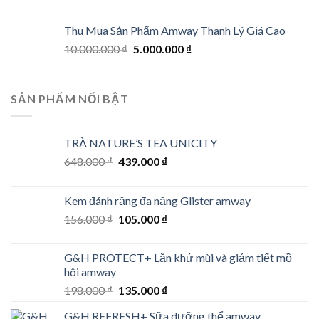
Thu Mua Sản Phẩm Amway Thanh Lý Giá Cao
Original
Current
10.000.000
₫
5.000.000
₫
price
price
was:
is:
10.000.000 ₫.
5.000.000 ₫.
SẢN PHẨM NỔI BẬT
TRÀ NATURE’S TEA UNICITY
Original
Current
648.000
₫
439.000
₫
price
price
was:
is:
Kem đánh răng đa năng Glister amway
648.000 ₫.
439.000 ₫.
Original
Current
156.000
₫
105.000
₫
price
price
was:
is:
G&H PROTECT+ Lăn khử mùi và giảm tiết mồ
156.000 ₫.
105.000 ₫.
hôi amway
Original
Current
198.000
₫
135.000
₫
price
price
G&H REFRESH+ Sữa dưỡng thể amway