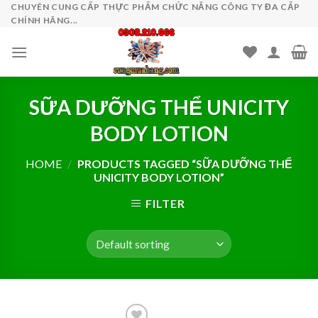
Skip
CHUYÊN CUNG CẤP THỰC PHẨM CHỨC NĂNG CÔNG TY ĐA CẤP
CHÍNH HÃNG...
to
content
SỮA DƯỠNG THỂ UNICITY
BODY LOTION
HOME
/
PRODUCTS TAGGED “SỮA DƯỠNG THỂ
UNICITY BODY LOTION”
FILTER