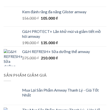
price
price
was:
is:
Kem đánh răng đa năng Glister amway
648.000 ₫.
439.000 ₫.
Original
Current
156.000
₫
105.000
₫
price
price
was:
is:
G&H PROTECT+ Lăn khử mùi và giảm tiết mồ
156.000 ₫.
105.000 ₫.
hôi amway
Original
Current
198.000
₫
135.000
₫
price
price
G&H REFRESH+ Sữa dưỡng thể amway
was:
is:
Original
Current
275.000
₫
198.000 ₫.
210.000
₫
135.000 ₫.
price
price
was:
is:
275.000 ₫.
210.000 ₫.
SẢN PHẨM GIẢM GIÁ
Mua Lại Sản Phẩm Amway Thanh Lý - Giá Tốt
Nhất
Thu Mua Sản Phẩm Amway Thanh Lý - Liên Hệ