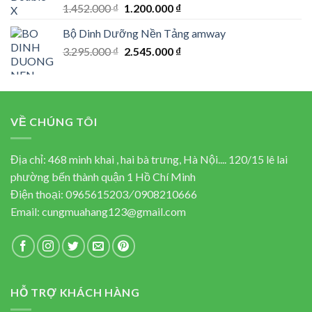
Rated
5.00
Original
Current
1.452.000
₫
1.200.000
₫
out of 5
price
price
Bộ Dinh Dưỡng Nền Tảng amway
was:
is:
Original
Current
3.295.000
₫
1.452.000 ₫.
2.545.000
₫
1.200.000 ₫.
price
price
was:
is:
3.295.000 ₫.
2.545.000 ₫.
VỀ CHÚNG TÔI
Địa chỉ: 468 minh khai , hai bà trưng, Hà Nội.... 120/15 lê lai
phường bến thành quận 1 Hồ Chí Minh
Điện thoại:
0965615203
/
0908210666
Email:
cungmuahang123@gmail.com
HỖ TRỢ KHÁCH HÀNG