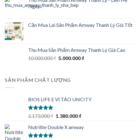
Ngay!
Cần Mua Lại Sản Phẩm Amway Thanh Lý Giá Tốt
Thu Mua Sản Phẩm Amway Thanh Lý Giá Cao
Original
Current
10.000.000
₫
5.000.000
₫
price
price
was:
is:
10.000.000 ₫.
5.000.000 ₫.
SẢN PHẨM CHẤT LƯỢNG
BIOS LIFE E VỊ TÁO UNCITY
Rated
5.00
Original
Current
2.173.000
₫
1.380.000
₫
out of 5
price
price
Nutrilite Double X amway
was:
is:
2.173.000 ₫.
1.380.000 ₫.