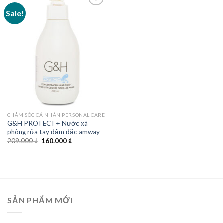
Sale!
CHĂM SÓC CÁ NHÂN PERSONAL CARE
G&H PROTECT+ Nước xà
phòng rửa tay đậm đặc amway
Original
Current
209.000
₫
160.000
₫
price
price
was:
is:
209.000 ₫.
160.000 ₫.
SẢN PHẨM MỚI