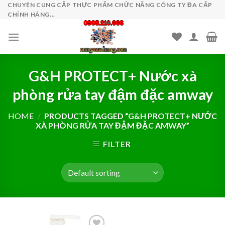
Skip
CHUYÊN CUNG CẤP THỰC PHẨM CHỨC NĂNG CÔNG TY ĐA CẤP
CHÍNH HÃNG...
to
content
G&H PROTECT+ Nước xà
phòng rửa tay đậm đặc amway
HOME
/
PRODUCTS TAGGED “G&H PROTECT+ NƯỚC
XÀ PHÒNG RỬA TAY ĐẬM ĐẶC AMWAY”
FILTER