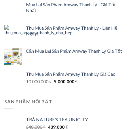
Mua Lại Sản Phẩm Amway Thanh Lý - Giá Tốt
Nhất
Thu Mua Sản Phẩm Amway Thanh Lý - Liên Hệ
Ngay!
Cần Mua Lại Sản Phẩm Amway Thanh Lý Giá Tốt
Thu Mua Sản Phẩm Amway Thanh Lý Giá Cao
Original
Current
10.000.000
₫
5.000.000
₫
price
price
was:
is:
10.000.000 ₫.
5.000.000 ₫.
SẢN PHẨM NỔI BẬT
TRÀ NATURE’S TEA UNICITY
Original
Current
648.000
₫
439.000
₫