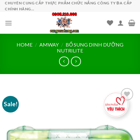
Skip
CHUYÊN CUNG CẤP THỰC PHẨM CHỨC NĂNG CÔNG TY ĐA CẤP
CHÍNH HÃNG...
to
content
HOME
/
AMWAY
/
BỔ SUNG DINH DƯỠNG
NUTRILITE
Sale!