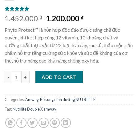
Rated
1
5.00
Original
Current
1.452.000
1.200.000
₫
₫
out of 5
price
price
based on
Phyto Protect™ là hỗn hợp độc đáo được sáng chế độc
customer
was:
is:
rating
quyền, khi kết hợp cùng 12 vitamin, 10 khoáng chất và
1.452.000 ₫.
1.200.000 ₫.
dưỡng chất thực vật từ 22 loại trái cây, rau củ, thảo mộc, sản
phẩm hỗ trợ tăng cường sức khỏe và sức đề kháng của cơ
thể, hỗ trợ nâng cao khả năng chống oxy hóa.
Nutrilite Double X amway quantity
ADD TO CART
Categories:
Amway
,
Bổ sung dinh dưỡng NUTRILITE
Tag:
Nutrilite Double X amway