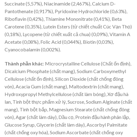
Succinate (5,57%), Niacinamide (2,467%), Calcium D-
Pantothenate (0,917%), Pyridoxine Hydrochloride (0,63%),
Riboflavin (0,42%), Thiamine Mononitrate (0,41%), Beta
Carotene (0,35%), Lutein Esters (từ chiết chuất Cúc Vạn Thọ)
(0,18%), Lycopene (từ chiết xuất cả chua) (0,09%), Vitamin A
Acetate (0,08%), Folic Acid (0,044%), Biotin (0,03%),
Cyanocobalamin (0,002%).
Thành phần khác
: Microcrystalline Cellulose (Chất ổn định),
Dicalcium Phosphate (chất mang), Sodium Carboxymethyl
Cellulose (chất ổn định), Silicon Dioxide (chất chống đông
vón), Acacia Gum (chất mang), Maltodextrin (chất mang),
Hydroxypropyl Methylcellulose (chất làm bóng), Xơ đậu hà
lan, Tinh bột thực phẩm xử lý, Sucrose, Sodium Alginate (chất
mang), Tinh bột bắp, Magnesium Stearate (chất chống đông
vón), Agar (chất làm dày), Dầu cọ, Protein đậu hành phân lập,
Glucose Syrup, Glycerin (chất làm dày), Ascorbyl Palmitate
(chất chống oxy hóa), Sodium Ascorbate (chất chống oxy