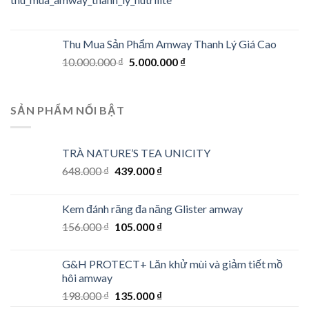
Thu Mua Sản Phẩm Amway Thanh Lý Giá Cao
Original
Current
10.000.000
₫
5.000.000
₫
price
price
was:
is:
10.000.000 ₫.
5.000.000 ₫.
SẢN PHẨM NỔI BẬT
TRÀ NATURE’S TEA UNICITY
Original
Current
648.000
₫
439.000
₫
price
price
was:
is:
Kem đánh răng đa năng Glister amway
648.000 ₫.
439.000 ₫.
Original
Current
156.000
₫
105.000
₫
price
price
was:
is:
G&H PROTECT+ Lăn khử mùi và giảm tiết mồ
156.000 ₫.
105.000 ₫.
hôi amway
Original
Current
198.000
₫
135.000
₫