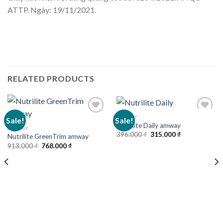
ATTP. Ngày: 19/11/2021.
RELATED PRODUCTS
AMWAY
Sale!
Sale!
Nutrilite Daily amway
AMWAY
Original
Current
396.000
₫
315.000
₫
Nutrilite GreenTrim amway
price
price
Original
Current
913.000
₫
768.000
₫
was:
is:
price
price
396.000 ₫.
315.000 ₫.
was:
is:
913.000 ₫.
768.000 ₫.