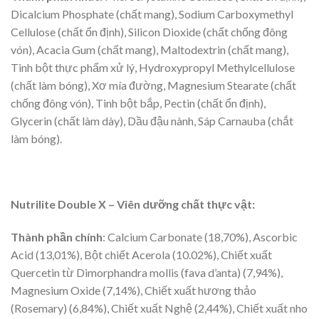
Dicalcium Phosphate (chất mang), Sodium Carboxymethyl
Cellulose (chất ổn định), Silicon Dioxide (chất chống đông
vón), Acacia Gum (chất mang), Maltodextrin (chất mang),
Tinh bột thực phẩm xử lý, Hydroxypropyl Methylcellulose
(chất làm bóng), Xơ mía đường, Magnesium Stearate (chất
chống đông vón), Tinh bột bắp, Pectin (chất ổn định),
Glycerin (chất làm dày), Dầu đậu nành, Sáp Carnauba (chắt
làm bóng).
Nutrilite Double X – Viên dưỡng chất thực vật:
Thành phần chính
: Calcium Carbonate (18,70%), Ascorbic
Acid (13,01%), Bột chiết Acerola (10.02%), Chiết xuất
Quercetin từ Dimorphandra mollis (fava d’anta) (7,94%),
Magnesium Oxide (7,14%), Chiết xuất hương thảo
(Rosemary) (6,84%), Chiết xuất Nghệ (2,44%), Chiết xuất nho