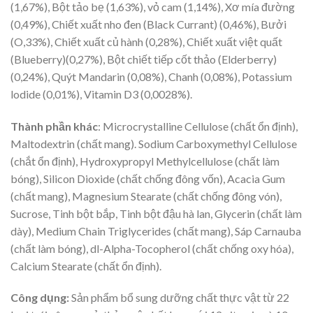
(1,67%), Bột tảo bẹ (1,63%), vỏ cam (1,14%), Xơ mía đường
(0,49%), Chiết xuất nho đen (Black Currant) (0,46%), Bưởi
(O,33%), Chiết xuất củ hành (0,28%), Chiết xuất việt quất
(Blueberry)(0,27%), Bột chiết tiếp cốt thảo (Elderberry)
(0,24%), Quýt Mandarin (0,08%), Chanh (0,08%), Potassium
lodide (0,01%), Vitamin D3 (0,0028%).
Thành phần khác
: Microcrystalline Cellulose (chất ổn định),
Maltodextrin (chất mang). Sodium Carboxymethyl Cellulose
(chắt ổn định), Hydroxypropyl Methylcellulose (chất làm
bóng), Silicon Dioxide (chất chống đông vốn), Acacia Gum
(chất mang), Magnesium Stearate (chất chống đông vón),
Sucrose, Tinh bột bắp, Tinh bột đậu hà lan, Glycerin (chất làm
dày), Medium Chain Triglycerides (chất mang), Sáp Carnauba
(chất làm bóng), dl-Alpha-Tocopherol (chất chống oxy hóa),
Calcium Stearate (chất ổn định).
Công dụng:
Sản phẩm bổ sung dưỡng chất thực vật từ 22