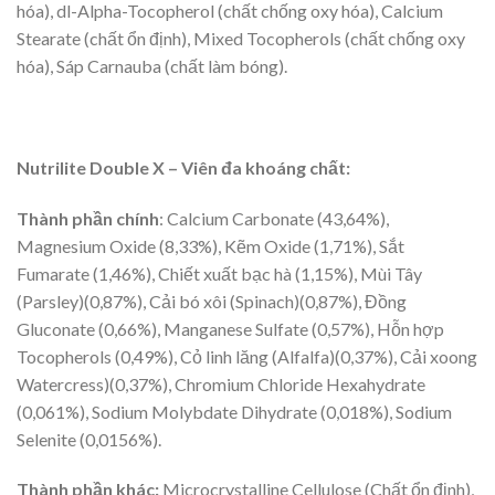
hóa), dl-Alpha-Tocopherol (chất chống oxy hóa), Calcium
Stearate (chất ổn định), Mixed Tocopherols (chất chống oxy
hóa), Sáp Carnauba (chất làm bóng).
Nutrilite Double X – Viên đa khoáng chất:
Thành phần chính
: Calcium Carbonate (43,64%),
Magnesium Oxide (8,33%), Kẽm Oxide (1,71%), Sắt
Fumarate (1,46%), Chiết xuất bạc hà (1,15%), Mùi Tây
(Parsley)(0,87%), Cải bó xôi (Spinach)(0,87%), Đồng
Gluconate (0,66%), Manganese Sulfate (0,57%), Hỗn hợp
Tocopherols (0,49%), Cỏ linh lăng (Alfalfa)(0,37%), Cải xoong
Watercress)(0,37%), Chromium Chloride Hexahydrate
(0,061%), Sodium Molybdate Dihydrate (0,018%), Sodium
Selenite (0,0156%).
Thành phần khác:
Microcrystalline Cellulose (Chất ổn định),