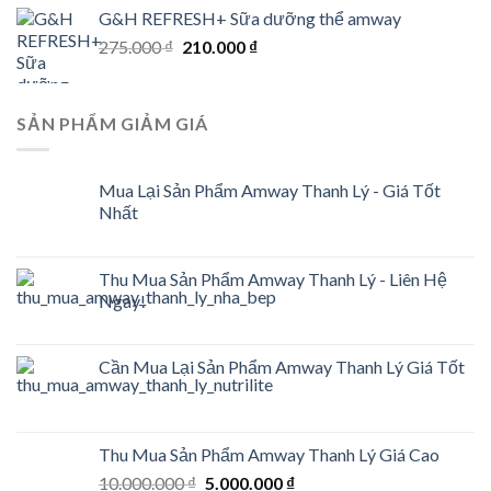
price
price
G&H REFRESH+ Sữa dưỡng thể amway
was:
is:
Original
Current
275.000
₫
198.000 ₫.
210.000
₫
135.000 ₫.
price
price
was:
is:
275.000 ₫.
210.000 ₫.
SẢN PHẨM GIẢM GIÁ
Mua Lại Sản Phẩm Amway Thanh Lý - Giá Tốt
Nhất
Thu Mua Sản Phẩm Amway Thanh Lý - Liên Hệ
Ngay!
Cần Mua Lại Sản Phẩm Amway Thanh Lý Giá Tốt
Thu Mua Sản Phẩm Amway Thanh Lý Giá Cao
Original
Current
10.000.000
₫
5.000.000
₫