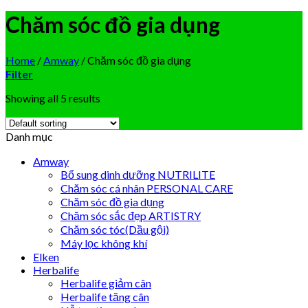
Chăm sóc đồ gia dụng
Home
/
Amway
/
Chăm sóc đồ gia dụng
Filter
Showing all 5 results
Danh mục
Amway
Bổ sung dinh dưỡng NUTRILITE
Chăm sóc cá nhân PERSONAL CARE
Chăm sóc đồ gia dụng
Chăm sóc sắc đẹp ARTISTRY
Chăm sóc tóc(Dầu gội)
Máy lọc không khí
Elken
Herbalife
Herbalife giảm cân
Herbalife tăng cân