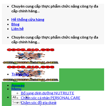
Skip
Chuyên cung cấp thực phẩm chức năng công ty đa
to
cấp chính hãng...
content
Hệ thống cửa hàng
Blog
Liên hệ
Chuyên cung cấp thực phẩm chức năng công ty đa
cấp chính hãng...
Trang chủ
Amway
Menu
Bổ sung dinh dưỡng NUTRILITE
Chăm sóc cá nhân PERSONAL CARE
Search
Chăm sóc đồ gia dụng