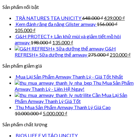
price
price
Sản phẩm nổi bật
was:
is:
10.000.000 ₫.
5.000.000 ₫.
Original
Curre
TRÀ NATURE’S TEA UNICITY
648.000
₫
439.000
₫
price
price
Kem đánh răng đa năng Glister amway
156.000
₫
was:
is:
Original
Current
105.000
₫
648.000 ₫.
439.0
price
price
G&H PROTECT+ Lăn khử mùi và giảm tiết mồ hôi
was:
is:
Original
Current
amway
198.000
₫
135.000
₫
156.000 ₫.
105.000 ₫.
price
price
G&H
was:
is:
Original
Cu
REFRESH+ Sữa dưỡng thể amway
275.000
₫
210.000
₫
198.000 ₫.
135.000 ₫.
price
pri
Sản phẩm giảm giá
was:
is:
275.000 ₫.
210
Mua Lại Sản Phẩm Amway Thanh Lý - Giá Tốt Nhất
Thu Mua Sản Phẩm
Amway Thanh Lý - Liên Hệ Ngay!
Cần Mua Lại Sản
Phẩm Amway Thanh Lý Giá Tốt
Thu Mua Sản Phẩm Amway Thanh Lý Giá Cao
Original
Current
10.000.000
₫
5.000.000
₫
price
price
Sản phẩm chất lượng
was:
is:
10.000.000 ₫.
5.000.000 ₫.
BIOS LIFE E VỊ TÁO UNCITY