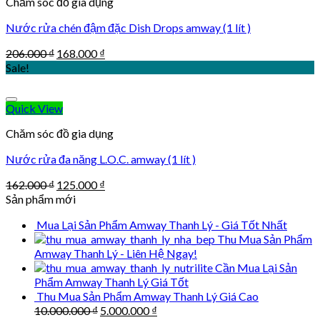
Chăm sóc đồ gia dụng
Nước rửa chén đậm đặc Dish Drops amway (1 lít )
Original
Current
206.000
₫
168.000
₫
price
price
Sale!
was:
is:
206.000 ₫.
168.000 ₫.
Quick View
Chăm sóc đồ gia dụng
Nước rửa đa năng L.O.C. amway (1 lít )
Original
Current
162.000
₫
125.000
₫
price
price
Sản phẩm mới
was:
is:
Mua Lại Sản Phẩm Amway Thanh Lý - Giá Tốt Nhất
162.000 ₫.
125.000 ₫.
Thu Mua Sản Phẩm
Amway Thanh Lý - Liên Hệ Ngay!
Cần Mua Lại Sản
Phẩm Amway Thanh Lý Giá Tốt
Thu Mua Sản Phẩm Amway Thanh Lý Giá Cao
Original
Current
10.000.000
₫
5.000.000
₫