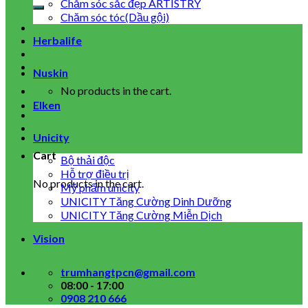
for:
Chăm sóc sắc đẹp ARTISTRY
Chăm sóc tóc(Dầu gội)
Herbalife
Nuskin
No products in the cart.
Elken
Unicity
Cart
Bộ thải độc
Hỗ trợ điều trị
No products in the cart.
Mỹ phẩm unicity
UNICITY Tăng Cường Dinh Dưỡng
UNICITY Tăng Cường Miễn Dịch
Vision
trumhangtpcn@gmail.com
08:00 - 17:00
0908 210 666