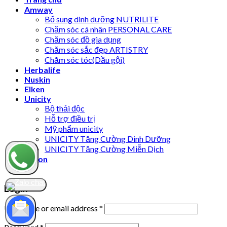
Amway
Bổ sung dinh dưỡng NUTRILITE
Chăm sóc cá nhân PERSONAL CARE
Chăm sóc đồ gia dụng
Chăm sóc sắc đẹp ARTISTRY
Chăm sóc tóc(Dầu gội)
Herbalife
Nuskin
Elken
Unicity
Bộ thải độc
Hỗ trợ điều trị
Mỹ phẩm unicity
UNICITY Tăng Cường Dinh Dưỡng
UNICITY Tăng Cường Miễn Dịch
Vision
Login
Username or email address
*