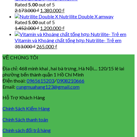
Rated
5.00
out of 5
Original
Current
2.173.000
₫
1.380.000
₫
price
price
Nutrilite Double X amway
was:
is:
Rated
5.00
out of 5
2.173.000 ₫.
1.380.000 ₫.
Original
Current
1.452.000
₫
1.200.000
₫
price
price
was:
is:
Vitamin và Khoáng chất tổng hợp Nutrilite- Trẻ em
1.452.000 ₫.
1.200.000 ₫.
Original
Current
313.000
₫
265.000
₫
price
price
VỀ CHÚNG TÔI
was:
is:
313.000 ₫.
265.000 ₫.
Địa chỉ: 468 minh khai , hai bà trưng, Hà Nội.... 120/15 lê lai
phường bến thành quận 1 Hồ Chí Minh
Điện thoại:
0965615203
/
0908210666
Email:
cungmuahang123@gmail.com
Hỗ Trợ Khách Hàng
Chính Sách Kiểm Hàng
Chính Sách thanh toán
Chính sách đổi trả hàng