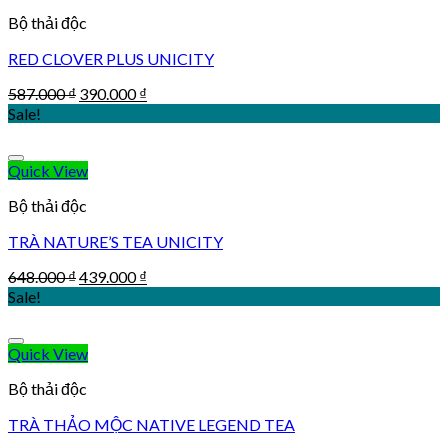
Bộ thải độc
RED CLOVER PLUS UNICITY
Original
Current
587.000
₫
390.000
₫
price
price
Sale!
was:
is:
587.000 ₫.
390.000 ₫.
Quick View
Bộ thải độc
TRÀ NATURE’S TEA UNICITY
Original
Current
648.000
₫
439.000
₫
price
price
Sale!
was:
is:
648.000 ₫.
439.000 ₫.
Quick View
Bộ thải độc
TRÀ THẢO MỘC NATIVE LEGEND TEA