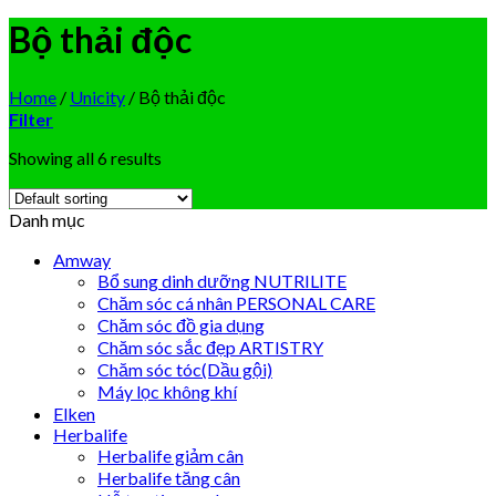
Bộ thải độc
Home
/
Unicity
/
Bộ thải độc
Filter
Showing all 6 results
Danh mục
Amway
Bổ sung dinh dưỡng NUTRILITE
Chăm sóc cá nhân PERSONAL CARE
Chăm sóc đồ gia dụng
Chăm sóc sắc đẹp ARTISTRY
Chăm sóc tóc(Dầu gội)
Máy lọc không khí
Elken
Herbalife
Herbalife giảm cân
Herbalife tăng cân