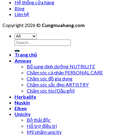
Hệ thống cửa hàng
Blog
Liên hệ
Copyright 2026 ©
Cungmuahang.com
Search
for:
Trang chủ
Amway
Bổ sung dinh dưỡng NUTRILITE
Chăm sóc cá nhân PERSONAL CARE
Chăm sóc đồ gia dụng
Chăm sóc sắc đẹp ARTISTRY
Chăm sóc tóc(Dầu gội)
Herbalife
Nuskin
Elken
Unicity
Bộ thải độc
Hỗ trợ điều trị
Mỹ phẩm unicity