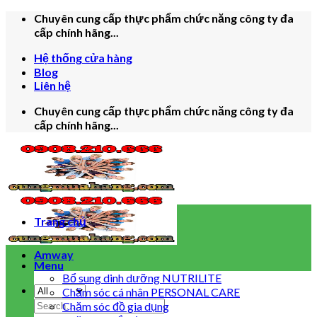
Skip
Chuyên cung cấp thực phẩm chức năng công ty đa
to
cấp chính hãng...
content
Hệ thống cửa hàng
Blog
Liên hệ
Chuyên cung cấp thực phẩm chức năng công ty đa
cấp chính hãng...
Trang chủ
Amway
Menu
Bổ sung dinh dưỡng NUTRILITE
Chăm sóc cá nhân PERSONAL CARE
Search
Chăm sóc đồ gia dụng