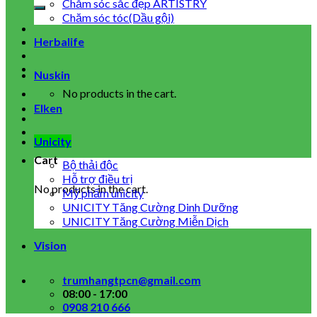
for:
Chăm sóc sắc đẹp ARTISTRY
Chăm sóc tóc(Dầu gội)
Herbalife
Nuskin
No products in the cart.
Elken
Unicity
Cart
Bộ thải độc
Hỗ trợ điều trị
No products in the cart.
Mỹ phẩm unicity
UNICITY Tăng Cường Dinh Dưỡng
UNICITY Tăng Cường Miễn Dịch
Vision
trumhangtpcn@gmail.com
08:00 - 17:00
0908 210 666