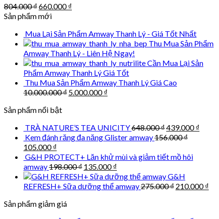
Original
Current
804.000
₫
660.000
₫
price
price
Sản phẩm mới
was:
is:
Mua Lại Sản Phẩm Amway Thanh Lý - Giá Tốt Nhất
804.000 ₫.
660.000 ₫.
Thu Mua Sản Phẩm
Amway Thanh Lý - Liên Hệ Ngay!
Cần Mua Lại Sản
Phẩm Amway Thanh Lý Giá Tốt
Thu Mua Sản Phẩm Amway Thanh Lý Giá Cao
Original
Current
10.000.000
₫
5.000.000
₫
price
price
Sản phẩm nổi bật
was:
is:
10.000.000 ₫.
5.000.000 ₫.
Original
Curre
TRÀ NATURE’S TEA UNICITY
648.000
₫
439.000
₫
price
price
Kem đánh răng đa năng Glister amway
156.000
₫
was:
is:
Original
Current
105.000
₫
648.000 ₫.
439.0
price
price
G&H PROTECT+ Lăn khử mùi và giảm tiết mồ hôi
was:
is:
Original
Current
amway
198.000
₫
135.000
₫
156.000 ₫.
105.000 ₫.
price
price
G&H
was:
is:
Original
Cu
REFRESH+ Sữa dưỡng thể amway
275.000
₫
210.000
₫
198.000 ₫.
135.000 ₫.
price
pri
Sản phẩm giảm giá
was:
is:
275.000 ₫.
210