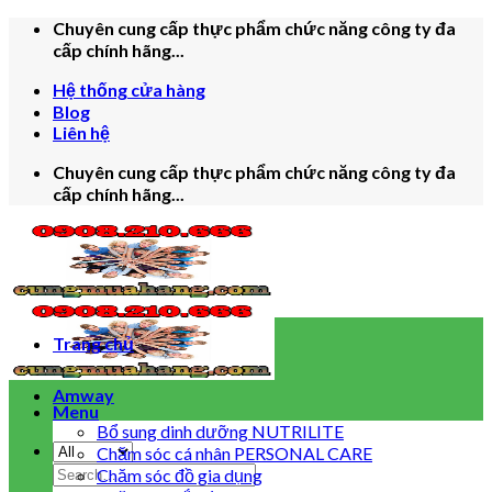
Skip
Chuyên cung cấp thực phẩm chức năng công ty đa
to
cấp chính hãng...
content
Hệ thống cửa hàng
Blog
Liên hệ
Chuyên cung cấp thực phẩm chức năng công ty đa
cấp chính hãng...
Trang chủ
Amway
Menu
Bổ sung dinh dưỡng NUTRILITE
Chăm sóc cá nhân PERSONAL CARE
Search
Chăm sóc đồ gia dụng