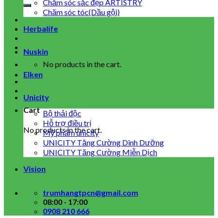
for:
Chăm sóc sắc đẹp ARTISTRY
Chăm sóc tóc(Dầu gội)
Herbalife
Nuskin
No products in the cart.
Elken
Unicity
Cart
Bộ thải độc
Hỗ trợ điều trị
No products in the cart.
Mỹ phẩm unicity
UNICITY Tăng Cường Dinh Dưỡng
UNICITY Tăng Cường Miễn Dịch
Vision
trumhangtpcn@gmail.com
08:00 - 17:00
0908 210 666