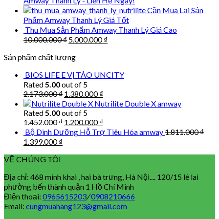
Amway Thanh Lý - Liên Hệ Ngay!
Cần Mua Lại Sản
Phẩm Amway Thanh Lý Giá Tốt
Thu Mua Sản Phẩm Amway Thanh Lý Giá Cao
Original
Current
10.000.000
₫
5.000.000
₫
price
price
Sản phẩm chất lượng
was:
is:
10.000.000 ₫.
5.000.000 ₫.
BIOS LIFE E VỊ TÁO UNCITY
Rated
5.00
out of 5
Original
Current
2.173.000
₫
1.380.000
₫
price
price
Nutrilite Double X amway
was:
is:
Rated
5.00
out of 5
2.173.000 ₫.
1.380.000 ₫.
Original
Current
1.452.000
₫
1.200.000
₫
price
price
Bộ Dinh Dưỡng Hỗ Trợ Tiêu Hóa amway
1.811.000
₫
was:
is:
Original
Current
1.399.000
₫
1.452.000 ₫.
1.200.000 ₫.
price
price
VỀ CHÚNG TÔI
was:
is:
1.811.000 ₫.
1.399.000 ₫.
Địa chỉ: 468 minh khai , hai bà trưng, Hà Nội.... 120/15 lê lai
phường bến thành quận 1 Hồ Chí Minh
Điện thoại:
0965615203
/
0908210666
Email:
cungmuahang123@gmail.com