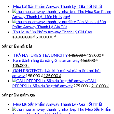
was:
is:
Mua Lại Sản Phẩm Amway Thanh Lý - Giá Tốt Nhất
50.000 ₫.
45.000 ₫.
Thu Mua Sản Phẩm
Amway Thanh Lý - Liên Hệ Ngay!
Cần Mua Lại Sản
Phẩm Amway Thanh Lý Giá Tốt
Thu Mua Sản Phẩm Amway Thanh Lý Giá Cao
Original
Current
10.000.000
₫
5.000.000
₫
price
price
Sản phẩm nổi bật
was:
is:
10.000.000 ₫.
5.000.000 ₫.
Original
Curre
TRÀ NATURE’S TEA UNICITY
648.000
₫
439.000
₫
price
price
Kem đánh răng đa năng Glister amway
156.000
₫
was:
is:
Original
Current
105.000
₫
648.000 ₫.
439.0
price
price
G&H PROTECT+ Lăn khử mùi và giảm tiết mồ hôi
was:
is:
Original
Current
amway
198.000
₫
135.000
₫
156.000 ₫.
105.000 ₫.
price
price
G&H
was:
is:
Original
Cu
REFRESH+ Sữa dưỡng thể amway
275.000
₫
210.000
₫
198.000 ₫.
135.000 ₫.
price
pri
Sản phẩm giảm giá
was:
is:
275.000 ₫.
210
Mua Lại Sản Phẩm Amway Thanh Lý - Giá Tốt Nhất
Thu Mua Sản Phẩm