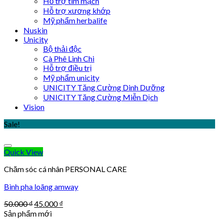
Hỗ trợ tim mạch
Hỗ trợ xương khớp
Mỹ phẩm herbalife
Nuskin
Unicity
Bộ thải độc
Cà Phê Linh Chi
Hỗ trợ điều trị
Mỹ phẩm unicity
UNICITY Tăng Cường Dinh Dưỡng
UNICITY Tăng Cường Miễn Dịch
Vision
Sale!
Quick View
Chăm sóc cá nhân PERSONAL CARE
Bình pha loãng amway
Original
Current
50.000
₫
45.000
₫
price
price
Sản phẩm mới