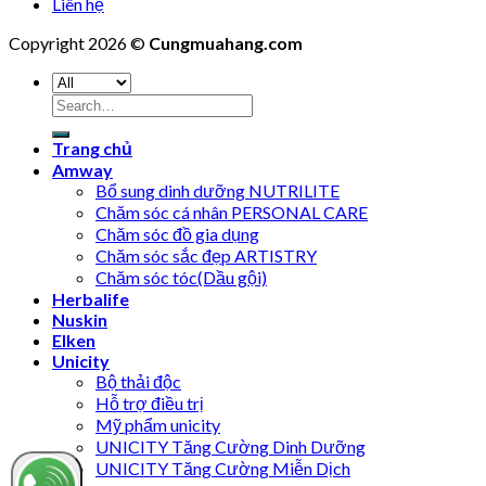
Liên hệ
Copyright 2026 ©
Cungmuahang.com
Search
for:
Trang chủ
Amway
Bổ sung dinh dưỡng NUTRILITE
Chăm sóc cá nhân PERSONAL CARE
Chăm sóc đồ gia dụng
Chăm sóc sắc đẹp ARTISTRY
Chăm sóc tóc(Dầu gội)
Herbalife
Nuskin
Elken
Unicity
Bộ thải độc
Hỗ trợ điều trị
Mỹ phẩm unicity
UNICITY Tăng Cường Dinh Dưỡng
UNICITY Tăng Cường Miễn Dịch