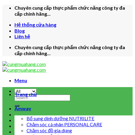
Skip
Chuyên cung cấp thực phẩm chức năng công ty đa
to
cấp chính hãng...
content
Hệ thống cửa hàng
Blog
Liên hệ
Chuyên cung cấp thực phẩm chức năng công ty đa
cấp chính hãng...
Menu
Trang chủ
Search
for:
Amway
Bổ sung dinh dưỡng NUTRILITE
Chăm sóc cá nhân PERSONAL CARE
Chăm sóc đồ gia dụng