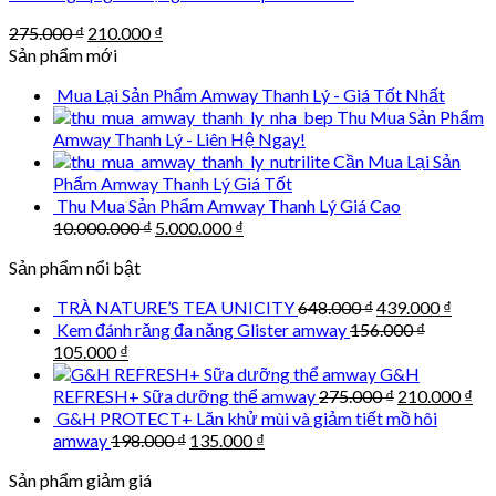
Original
Current
275.000
₫
210.000
₫
price
price
Sản phẩm mới
was:
is:
Mua Lại Sản Phẩm Amway Thanh Lý - Giá Tốt Nhất
275.000 ₫.
210.000 ₫.
Thu Mua Sản Phẩm
Amway Thanh Lý - Liên Hệ Ngay!
Cần Mua Lại Sản
Phẩm Amway Thanh Lý Giá Tốt
Thu Mua Sản Phẩm Amway Thanh Lý Giá Cao
Original
Current
10.000.000
₫
5.000.000
₫
price
price
Sản phẩm nổi bật
was:
is:
10.000.000 ₫.
5.000.000 ₫.
Original
Curre
TRÀ NATURE’S TEA UNICITY
648.000
₫
439.000
₫
price
price
Kem đánh răng đa năng Glister amway
156.000
₫
was:
is:
Original
Current
105.000
₫
648.000 ₫.
439.0
price
price
G&H
was:
is:
Original
Cu
REFRESH+ Sữa dưỡng thể amway
275.000
₫
210.000
₫
156.000 ₫.
105.000 ₫.
price
pri
G&H PROTECT+ Lăn khử mùi và giảm tiết mồ hôi
was:
is:
Original
Current
amway
198.000
₫
135.000
₫
275.000 ₫.
210
price
price
Sản phẩm giảm giá
was:
is: