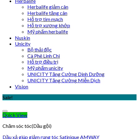
Herbalife
Herbalife giảm cân
Herbalife tăng cân
Hỗ trợ tim mạch
Hỗ trợ xương khớp
Mỹ phẩm herbalife
Nuskin
Unicity
Bộ thải độc
Cà Phê Linh Chi
Hỗ trợ điều trị
Mỹ phẩm unicity
UNICITY Tăng Cường Dinh Dưỡng
UNICITY Tăng Cường Miễn Dịch
Vision
Sale!
Quick View
Chăm sóc tóc(Dầu gội)
Dầu xả giúp giảm rụng tóc Satinique AMWAY