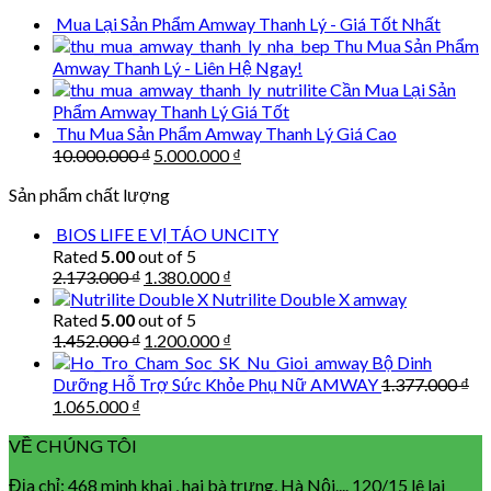
198.000 ₫.
135.000 ₫.
Mua Lại Sản Phẩm Amway Thanh Lý - Giá Tốt Nhất
Thu Mua Sản Phẩm
Amway Thanh Lý - Liên Hệ Ngay!
Cần Mua Lại Sản
Phẩm Amway Thanh Lý Giá Tốt
Thu Mua Sản Phẩm Amway Thanh Lý Giá Cao
Original
Current
10.000.000
₫
5.000.000
₫
price
price
Sản phẩm chất lượng
was:
is:
10.000.000 ₫.
5.000.000 ₫.
BIOS LIFE E VỊ TÁO UNCITY
Rated
5.00
out of 5
Original
Current
2.173.000
₫
1.380.000
₫
price
price
Nutrilite Double X amway
was:
is:
Rated
5.00
out of 5
2.173.000 ₫.
1.380.000 ₫.
Original
Current
1.452.000
₫
1.200.000
₫
price
price
Bộ Dinh
was:
is:
Dưỡng Hỗ Trợ Sức Khỏe Phụ Nữ AMWAY
1.377.000
₫
1.452.000 ₫.
1.200.000 ₫.
Original
Current
1.065.000
₫
price
price
VỀ CHÚNG TÔI
was:
is:
1.377.000 ₫.
1.065.000 ₫.
Địa chỉ: 468 minh khai , hai bà trưng, Hà Nội.... 120/15 lê lai