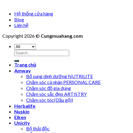
Hệ thống cửa hàng
Blog
Liên hệ
Copyright 2026 ©
Cungmuahang.com
Search
for:
Trang chủ
Amway
Bổ sung dinh dưỡng NUTRILITE
Chăm sóc cá nhân PERSONAL CARE
Chăm sóc đồ gia dụng
Chăm sóc sắc đẹp ARTISTRY
Chăm sóc tóc(Dầu gội)
Herbalife
Nuskin
Elken
Unicity
Bộ thải độc