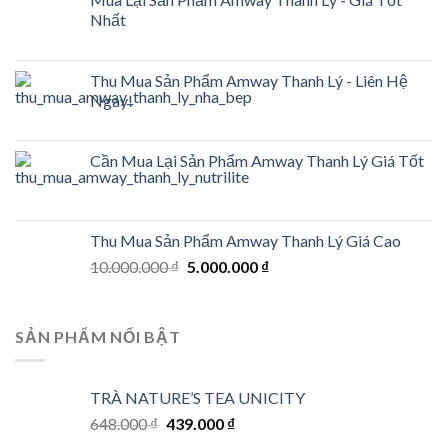
Nhất
Thu Mua Sản Phẩm Amway Thanh Lý - Liên Hệ
Ngay!
Cần Mua Lại Sản Phẩm Amway Thanh Lý Giá Tốt
Thu Mua Sản Phẩm Amway Thanh Lý Giá Cao
Original
Current
10.000.000
₫
5.000.000
₫
price
price
was:
is:
10.000.000 ₫.
5.000.000 ₫.
SẢN PHẨM NỔI BẬT
TRÀ NATURE’S TEA UNICITY
Original
Current
648.000
₫
439.000
₫
price
price