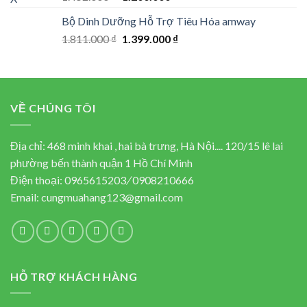
out of 5
price
price
Bộ Dinh Dưỡng Hỗ Trợ Tiêu Hóa amway
was:
is:
Original
Current
1.811.000
₫
1.452.000 ₫.
1.399.000
₫
1.200.000 ₫.
price
price
was:
is:
1.811.000 ₫.
1.399.000 ₫.
VỀ CHÚNG TÔI
Địa chỉ: 468 minh khai , hai bà trưng, Hà Nội.... 120/15 lê lai
phường bến thành quận 1 Hồ Chí Minh
Điện thoại:
0965615203
/
0908210666
Email:
cungmuahang123@gmail.com
HỖ TRỢ KHÁCH HÀNG