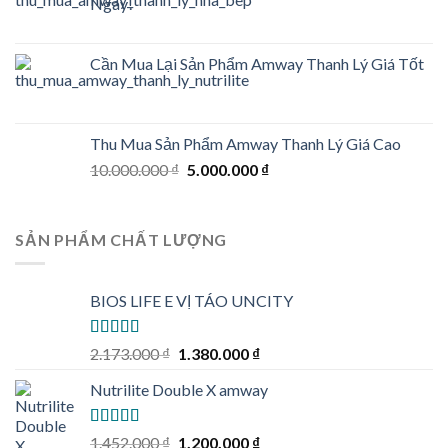
Ngay!
Cần Mua Lại Sản Phẩm Amway Thanh Lý Giá Tốt
Thu Mua Sản Phẩm Amway Thanh Lý Giá Cao
Original
Current
10.000.000
₫
5.000.000
₫
price
price
was:
is:
10.000.000 ₫.
5.000.000 ₫.
SẢN PHẨM CHẤT LƯỢNG
BIOS LIFE E VỊ TÁO UNCITY
Rated
5.00
Original
Current
2.173.000
₫
1.380.000
₫
out of 5
price
price
Nutrilite Double X amway
was:
is:
2.173.000 ₫.
1.380.000 ₫.
Rated
5.00
Original
Current
1.452.000
₫
1.200.000
₫