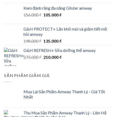
was:
is:
Kem đánh răng đa năng Glister amway
648.000 ₫.
439.000 ₫.
Original
Current
156.000
₫
105.000
₫
price
price
was:
is:
G&H PROTECT+ Lăn khử mùi và giảm tiết mồ
156.000 ₫.
105.000 ₫.
hôi amway
Original
Current
198.000
₫
135.000
₫
price
price
G&H REFRESH+ Sữa dưỡng thể amway
was:
is:
Original
Current
275.000
₫
198.000 ₫.
210.000
₫
135.000 ₫.
price
price
was:
is:
275.000 ₫.
210.000 ₫.
SẢN PHẨM GIẢM GIÁ
Mua Lại Sản Phẩm Amway Thanh Lý - Giá Tốt
Nhất
Thu Mua Sản Phẩm Amway Thanh Lý - Liên Hệ