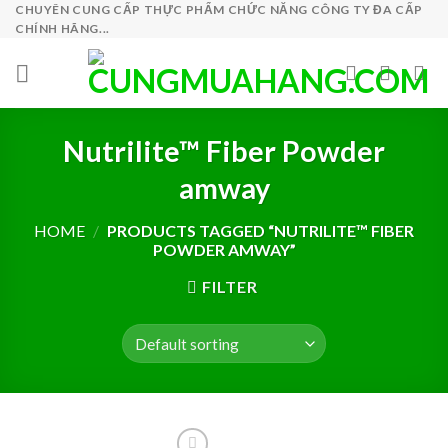
Skip
CHUYÊN CUNG CẤP THỰC PHẨM CHỨC NĂNG CÔNG TY ĐA CẤP
CHÍNH HÃNG...
to
content
Nutrilite™ Fiber Powder
amway
HOME
/
PRODUCTS TAGGED “NUTRILITE™ FIBER
POWDER AMWAY”
FILTER