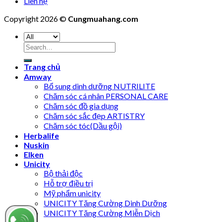
Liên hệ
Copyright 2026 ©
Cungmuahang.com
Search
for:
Trang chủ
Amway
Bổ sung dinh dưỡng NUTRILITE
Chăm sóc cá nhân PERSONAL CARE
Chăm sóc đồ gia dụng
Chăm sóc sắc đẹp ARTISTRY
Chăm sóc tóc(Dầu gội)
Herbalife
Nuskin
Elken
Unicity
Bộ thải độc
Hỗ trợ điều trị
Mỹ phẩm unicity
UNICITY Tăng Cường Dinh Dưỡng
UNICITY Tăng Cường Miễn Dịch