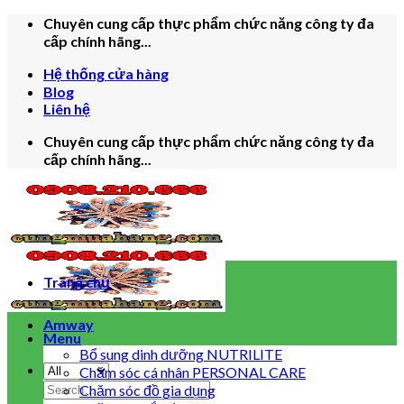
Skip
Chuyên cung cấp thực phẩm chức năng công ty đa
to
cấp chính hãng...
content
Hệ thống cửa hàng
Blog
Liên hệ
Chuyên cung cấp thực phẩm chức năng công ty đa
cấp chính hãng...
Trang chủ
Amway
Menu
Bổ sung dinh dưỡng NUTRILITE
Chăm sóc cá nhân PERSONAL CARE
Search
Chăm sóc đồ gia dụng