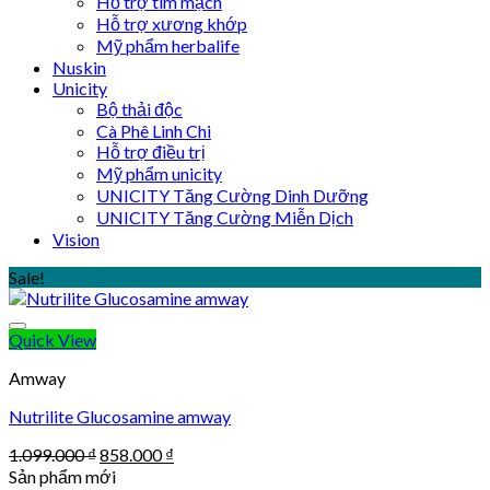
Hỗ trợ tim mạch
Hỗ trợ xương khớp
Mỹ phẩm herbalife
Nuskin
Unicity
Bộ thải độc
Cà Phê Linh Chi
Hỗ trợ điều trị
Mỹ phẩm unicity
UNICITY Tăng Cường Dinh Dưỡng
UNICITY Tăng Cường Miễn Dịch
Vision
Sale!
Quick View
Amway
Nutrilite Glucosamine amway
Original
Current
1.099.000
₫
858.000
₫
price
price
Sản phẩm mới