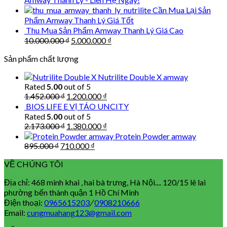
Cần Mua Lại Sản
Phẩm Amway Thanh Lý Giá Tốt
Thu Mua Sản Phẩm Amway Thanh Lý Giá Cao
Original
Current
10.000.000
₫
5.000.000
₫
price
price
Sản phẩm chất lượng
was:
is:
10.000.000 ₫.
5.000.000 ₫.
Nutrilite Double X amway
Rated
5.00
out of 5
Original
Current
1.452.000
₫
1.200.000
₫
price
price
BIOS LIFE E VỊ TÁO UNCITY
was:
is:
Rated
5.00
out of 5
1.452.000 ₫.
1.200.000 ₫.
Original
Current
2.173.000
₫
1.380.000
₫
price
price
Protein Powder amway
was:
is:
Original
Current
895.000
₫
710.000
₫
2.173.000 ₫.
1.380.000 ₫.
price
price
VỀ CHÚNG TÔI
was:
is:
895.000 ₫.
710.000 ₫.
Địa chỉ: 468 minh khai , hai bà trưng, Hà Nội.... 120/15 lê lai
phường bến thành quận 1 Hồ Chí Minh
Điện thoại:
0965615203
/
0908210666
Email:
cungmuahang123@gmail.com