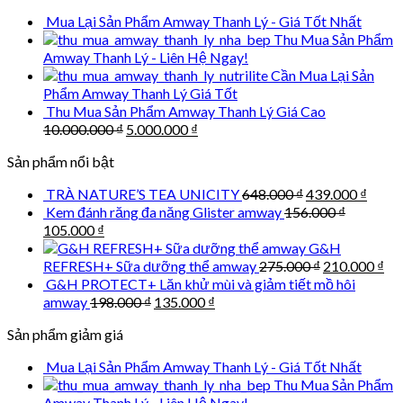
was:
is:
Mua Lại Sản Phẩm Amway Thanh Lý - Giá Tốt Nhất
1.099.000 ₫.
858.000 ₫.
Thu Mua Sản Phẩm
Amway Thanh Lý - Liên Hệ Ngay!
Cần Mua Lại Sản
Phẩm Amway Thanh Lý Giá Tốt
Thu Mua Sản Phẩm Amway Thanh Lý Giá Cao
Original
Current
10.000.000
₫
5.000.000
₫
price
price
Sản phẩm nổi bật
was:
is:
10.000.000 ₫.
5.000.000 ₫.
Original
Curre
TRÀ NATURE’S TEA UNICITY
648.000
₫
439.000
₫
price
price
Kem đánh răng đa năng Glister amway
156.000
₫
was:
is:
Original
Current
105.000
₫
648.000 ₫.
439.0
price
price
G&H
was:
is:
Original
Cu
REFRESH+ Sữa dưỡng thể amway
275.000
₫
210.000
₫
156.000 ₫.
105.000 ₫.
price
pri
G&H PROTECT+ Lăn khử mùi và giảm tiết mồ hôi
was:
is:
Original
Current
amway
198.000
₫
135.000
₫
275.000 ₫.
210
price
price
Sản phẩm giảm giá
was:
is:
198.000 ₫.
135.000 ₫.
Mua Lại Sản Phẩm Amway Thanh Lý - Giá Tốt Nhất
Thu Mua Sản Phẩm
Amway Thanh Lý - Liên Hệ Ngay!