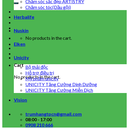
for:
Chăm sóc sắc đẹp ARTISTRY
Chăm sóc tóc(Dầu gội)
Herbalife
Nuskin
No products in the cart.
Elken
Unicity
Cart
Bộ thải độc
Hỗ trợ điều trị
No products in the cart.
Mỹ phẩm unicity
UNICITY Tăng Cường Dinh Dưỡng
UNICITY Tăng Cường Miễn Dịch
Vision
trumhangtpcn@gmail.com
08:00 - 17:00
0908 210 666