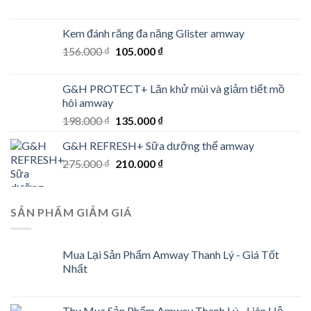
price
price
was:
is:
Kem đánh răng đa năng Glister amway
648.000 ₫.
439.000 ₫.
Original
Current
156.000
₫
105.000
₫
price
price
was:
is:
G&H PROTECT+ Lăn khử mùi và giảm tiết mồ
156.000 ₫.
105.000 ₫.
hôi amway
Original
Current
198.000
₫
135.000
₫
price
price
G&H REFRESH+ Sữa dưỡng thể amway
was:
is:
Original
Current
275.000
₫
198.000 ₫.
210.000
₫
135.000 ₫.
price
price
was:
is:
275.000 ₫.
210.000 ₫.
SẢN PHẨM GIẢM GIÁ
Mua Lại Sản Phẩm Amway Thanh Lý - Giá Tốt
Nhất
Thu Mua Sản Phẩm Amway Thanh Lý - Liên Hệ