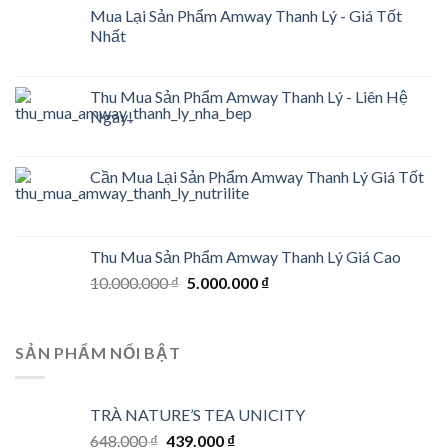
Mua Lại Sản Phẩm Amway Thanh Lý - Giá Tốt
Nhất
Thu Mua Sản Phẩm Amway Thanh Lý - Liên Hệ
Ngay!
Cần Mua Lại Sản Phẩm Amway Thanh Lý Giá Tốt
Thu Mua Sản Phẩm Amway Thanh Lý Giá Cao
Original
Current
10.000.000
₫
5.000.000
₫
price
price
was:
is:
10.000.000 ₫.
5.000.000 ₫.
SẢN PHẨM NỔI BẬT
TRÀ NATURE’S TEA UNICITY
Original
Current
648.000
₫
439.000
₫