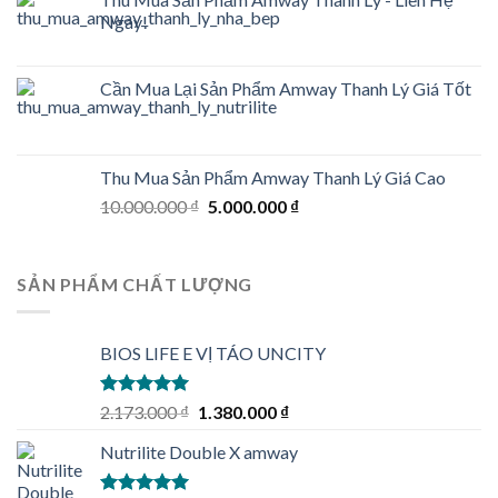
Ngay!
Cần Mua Lại Sản Phẩm Amway Thanh Lý Giá Tốt
Thu Mua Sản Phẩm Amway Thanh Lý Giá Cao
Original
Current
10.000.000
₫
5.000.000
₫
price
price
was:
is:
10.000.000 ₫.
5.000.000 ₫.
SẢN PHẨM CHẤT LƯỢNG
BIOS LIFE E VỊ TÁO UNCITY
Rated
5.00
Original
Current
2.173.000
₫
1.380.000
₫
out of 5
price
price
Nutrilite Double X amway
was:
is:
2.173.000 ₫.
1.380.000 ₫.