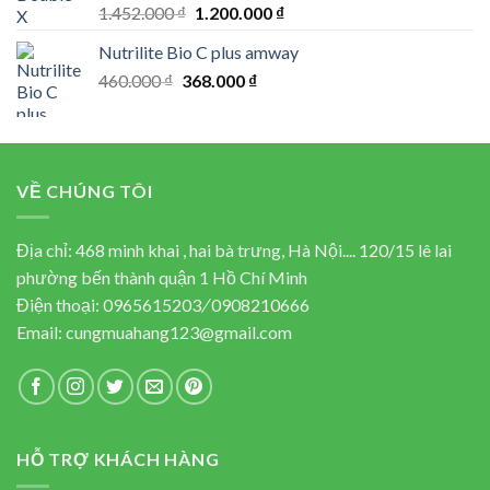
Rated
5.00
Original
Current
1.452.000
₫
1.200.000
₫
out of 5
price
price
Nutrilite Bio C plus amway
was:
is:
Original
Current
460.000
₫
368.000
1.452.000 ₫.
₫
1.200.000 ₫.
price
price
was:
is:
460.000 ₫.
368.000 ₫.
VỀ CHÚNG TÔI
Địa chỉ: 468 minh khai , hai bà trưng, Hà Nội.... 120/15 lê lai
phường bến thành quận 1 Hồ Chí Minh
Điện thoại:
0965615203
/
0908210666
Email:
cungmuahang123@gmail.com
HỖ TRỢ KHÁCH HÀNG