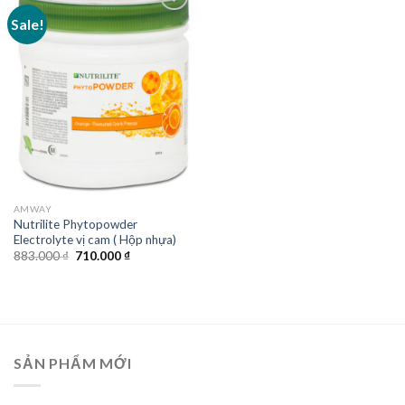
Sale!
AMWAY
Nutrilite Phytopowder
Electrolyte vị cam ( Hộp nhựa)
Original
Current
883.000
₫
710.000
₫
price
price
was:
is:
883.000 ₫.
710.000 ₫.
SẢN PHẨM MỚI