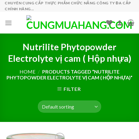
Skip
CHUYÊN CUNG CẤP THỰC PHẨM CHỨC NĂNG CÔNG TY ĐA CẤP
CHÍNH HÃNG...
to
content
Nutrilite Phytopowder
Electrolyte vị cam ( Hộp nhựa)
HOME
/
PRODUCTS TAGGED “NUTRILITE
PHYTOPOWDER ELECTROLYTE VỊ CAM ( HỘP NHỰA)”
FILTER