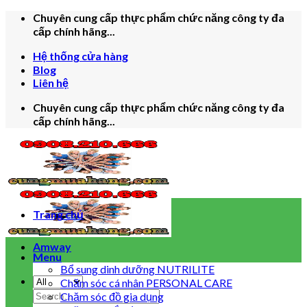
Skip
Chuyên cung cấp thực phẩm chức năng công ty đa
to
cấp chính hãng...
content
Hệ thống cửa hàng
Blog
Liên hệ
Chuyên cung cấp thực phẩm chức năng công ty đa
cấp chính hãng...
Trang chủ
Amway
Menu
Bổ sung dinh dưỡng NUTRILITE
Chăm sóc cá nhân PERSONAL CARE
Search
Chăm sóc đồ gia dụng