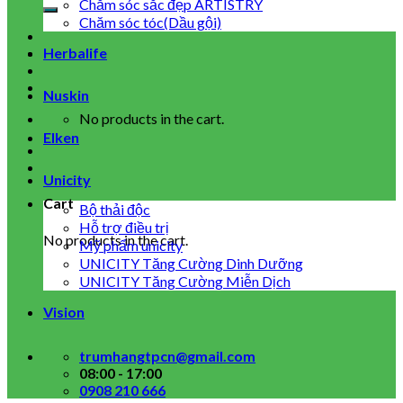
for:
Chăm sóc sắc đẹp ARTISTRY
Chăm sóc tóc(Dầu gội)
Herbalife
Nuskin
No products in the cart.
Elken
Unicity
Cart
Bộ thải độc
Hỗ trợ điều trị
No products in the cart.
Mỹ phẩm unicity
UNICITY Tăng Cường Dinh Dưỡng
UNICITY Tăng Cường Miễn Dịch
Vision
trumhangtpcn@gmail.com
08:00 - 17:00
0908 210 666