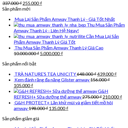
Original
Current
337.000
₫
255.000
₫
price
price
Sản phẩm mới
was:
is:
Mua Lại Sản Phẩm Amway Thanh Lý - Giá Tốt Nhất
337.000 ₫.
255.000 ₫.
Thu Mua Sản Phẩm
Amway Thanh Lý - Liên Hệ Ngay!
Cần Mua Lại Sản
Phẩm Amway Thanh Lý Giá Tốt
Thu Mua Sản Phẩm Amway Thanh Lý Giá Cao
Original
Current
10.000.000
₫
5.000.000
₫
price
price
Sản phẩm nổi bật
was:
is:
10.000.000 ₫.
5.000.000 ₫.
Original
Curre
TRÀ NATURE’S TEA UNICITY
648.000
₫
439.000
₫
price
price
Kem đánh răng đa năng Glister amway
156.000
₫
was:
is:
Original
Current
105.000
₫
648.000 ₫.
439.0
price
price
G&H
was:
is:
Original
Cu
REFRESH+ Sữa dưỡng thể amway
275.000
₫
210.000
₫
156.000 ₫.
105.000 ₫.
price
pri
G&H PROTECT+ Lăn khử mùi và giảm tiết mồ hôi
was:
is:
Original
Current
amway
198.000
₫
135.000
₫
275.000 ₫.
210
price
price
Sản phẩm giảm giá
was:
is:
198.000 ₫.
135.000 ₫.