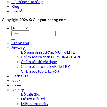
Hệ thống cửa hàng
Blog
Liên hệ
Copyright 2026 ©
Cungmuahang.com
Search
for:
Trang chủ
Amway
Bổ sung dinh dưỡng NUTRILITE
Chăm sóc cá nhân PERSONAL CARE
Chăm sóc đồ gia dụng
Chăm sóc sắc đẹp ARTISTRY
Chăm sóc tóc(Dầu gội)
Herbalife
Nuskin
Elken
Unicity
Bộ thải độc
Hỗ trợ điều trị
Mỹ phẩm unicity