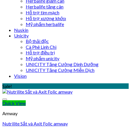
Herbalife giảm cân
Herbalife tăng cân
Hỗ trợ tim mạch
Hỗ trợ xương khớp
Mỹ phẩm herbalife
Nuskin
Unicity
Bộ thải độc
Cà Phê Linh Chi
Hỗ trợ điều trị
Mỹ phẩm unicity
UNICITY Tăng Cường Dinh Dưỡng
UNICITY Tăng Cường Miễn Dịch
Vision
Sale!
Quick View
Amway
Nutrilite Sắt và Axit Folic amway