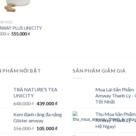
HẢI ĐỘC
AWAY PLUS UNICITY
Original
Current
000
₫
555.000
₫
price
price
was:
is:
836.000 ₫.
555.000 ₫.
N PHẨM NỔI BẬT
SẢN PHẨM GIẢM GIÁ
TRÀ NATURE’S TEA
Mua Lại Sản Phẩm
UNICITY
Amway Thanh Lý - 
Tốt Nhất
Original
Current
648.000
₫
439.000
₫
price
price
Thu Mua Sản Phẩm
Kem đánh răng đa năng
was:
is:
Amway Thanh Lý - 
Glister amway
648.000 ₫.
439.000 ₫.
Hệ Ngay!
Original
Current
156.000
₫
105.000
₫
price
price