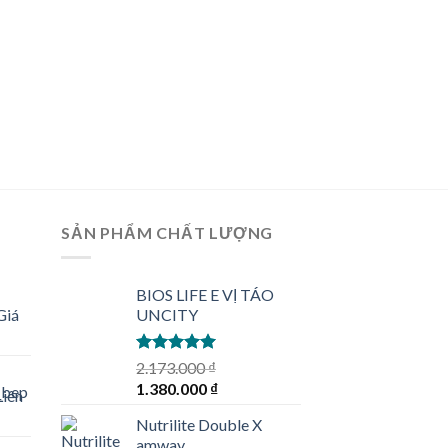
SẢN PHẨM CHẤT LƯỢNG
BIOS LIFE E VỊ TÁO
Giá
UNCITY
Rated
5.00
2.173.000
₫
out of 5
Original
Current
1.380.000
₫
Liên
price
price
Nutrilite Double X
was:
is:
amway