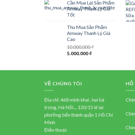
Cần Mua Lại Sản Phẩm
Amway Thanh Lý Giá
Tốt
Thu Mua Sản Phẩm
Amway Thanh Lý Giá
Cao
10.000.000
₫
Original
Current
5.000.000
₫
price
price
was:
is:
10.000.000 ₫.
5.000.000 ₫.
VỀ CHÚNG TÔI
HỖ
Địa chỉ: 468 minh khai , hai bà
Chín
trưng, Hà Nội.... 120/15 lê lai
Chín
phường bến thành quận 1 Hồ Chí
Minh
Chín
Điện thoại: