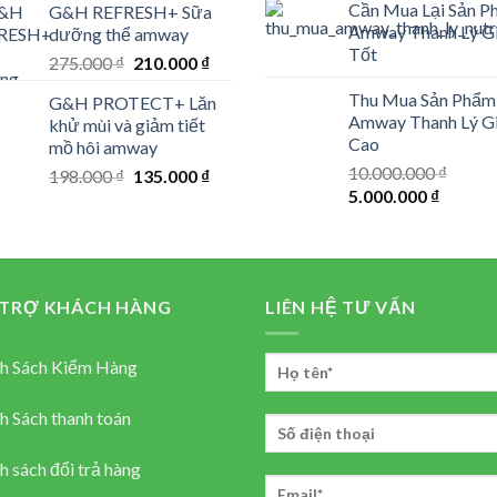
Cần Mua Lại Sản 
G&H REFRESH+ Sữa
was:
is:
Amway Thanh Lý G
dưỡng thể amway
156.000 ₫.
105.000 ₫.
Tốt
Original
Current
275.000
₫
210.000
₫
price
price
Thu Mua Sản Phẩm
G&H PROTECT+ Lăn
was:
is:
Amway Thanh Lý G
khử mùi và giảm tiết
275.000 ₫.
210.000 ₫.
Cao
mồ hôi amway
10.000.000
₫
Original
Current
198.000
₫
135.000
₫
Original
Current
5.000.000
₫
price
price
price
price
was:
is:
was:
is:
198.000 ₫.
135.000 ₫.
10.000.000 ₫.
5.000.0
 TRỢ KHÁCH HÀNG
LIÊN HỆ TƯ VẤN
h Sách Kiểm Hàng
h Sách thanh toán
h sách đổi trả hàng