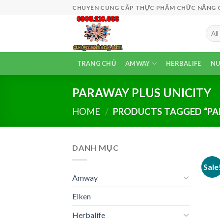
Skip
CHUYÊN CUNG CẤP THỰC PHẨM CHỨC NĂNG CÔ
to
content
TRANG CHỦ
AMWAY
HERBALIFE
NU
PARAWAY PLUS UNICITY
HOME
/
PRODUCTS TAGGED “PAR
DANH MỤC
Sale
Amway
Elken
Herbalife