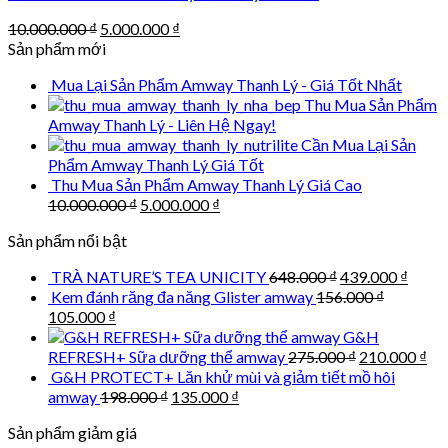
Original
Current
10.000.000
₫
5.000.000
₫
price
price
Sản phẩm mới
was:
is:
Mua Lại Sản Phẩm Amway Thanh Lý - Giá Tốt Nhất
10.000.000 ₫.
5.000.000 ₫.
Thu Mua Sản Phẩm
Amway Thanh Lý - Liên Hệ Ngay!
Cần Mua Lại Sản
Phẩm Amway Thanh Lý Giá Tốt
Thu Mua Sản Phẩm Amway Thanh Lý Giá Cao
Original
Current
10.000.000
₫
5.000.000
₫
price
price
Sản phẩm nổi bật
was:
is:
10.000.000 ₫.
5.000.000 ₫.
Original
Curre
TRÀ NATURE’S TEA UNICITY
648.000
₫
439.000
₫
price
price
Kem đánh răng đa năng Glister amway
156.000
₫
was:
is:
Original
Current
105.000
₫
648.000 ₫.
439.0
price
price
G&H
was:
is:
Original
Cu
REFRESH+ Sữa dưỡng thể amway
275.000
₫
210.000
₫
156.000 ₫.
105.000 ₫.
price
pri
G&H PROTECT+ Lăn khử mùi và giảm tiết mồ hôi
was:
is:
Original
Current
amway
198.000
₫
135.000
₫
275.000 ₫.
210
price
price
Sản phẩm giảm giá
was:
is: