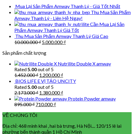
198.000 ₫.
135.000 ₫.
Mua Lại Sản Phẩm Amway Thanh Lý - Giá Tốt Nhất
Thu Mua Sản Phẩm
Amway Thanh Lý - Liên Hệ Ngay!
Cần Mua Lại Sản
Phẩm Amway Thanh Lý Giá Tốt
Thu Mua Sản Phẩm Amway Thanh Lý Giá Cao
Original
Current
10.000.000
₫
5.000.000
₫
price
price
Sản phẩm chất lượng
was:
is:
10.000.000 ₫.
5.000.000 ₫.
Nutrilite Double X amway
Rated
5.00
out of 5
Original
Current
1.452.000
₫
1.200.000
₫
price
price
BIOS LIFE E VỊ TÁO UNCITY
was:
is:
Rated
5.00
out of 5
1.452.000 ₫.
1.200.000 ₫.
Original
Current
2.173.000
₫
1.380.000
₫
price
price
Protein Powder amway
was:
is:
Original
Current
895.000
₫
710.000
₫
2.173.000 ₫.
1.380.000 ₫.
price
price
VỀ CHÚNG TÔI
was:
is:
895.000 ₫.
710.000 ₫.
Địa chỉ: 468 minh khai , hai bà trưng, Hà Nội.... 120/15 lê lai
phường bến thành quận 1 Hồ Chí Minh