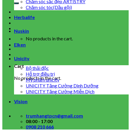
for:
Chăm sóc sắc đẹp ARTISTRY
Chăm sóc tóc(Dầu gội)
Herbalife
Nuskin
No products in the cart.
Elken
Unicity
Cart
Bộ thải độc
Hỗ trợ điều trị
No products in the cart.
Mỹ phẩm unicity
UNICITY Tăng Cường Dinh Dưỡng
UNICITY Tăng Cường Miễn Dịch
Vision
trumhangtpcn@gmail.com
08:00 - 17:00
0908 210 666