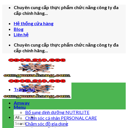
Skip
Chuyên cung cấp thực phẩm chức năng công ty đa
to
cấp chính hãng...
content
Hệ thống cửa hàng
Blog
Liên hệ
Chuyên cung cấp thực phẩm chức năng công ty đa
cấp chính hãng...
Trang chủ
Amway
Menu
Bổ sung dinh dưỡng NUTRILITE
Chăm sóc cá nhân PERSONAL CARE
Search
Chăm sóc đồ gia dụng