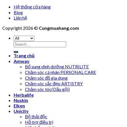
Hệ thống cửa hàng
Blog
Liên hệ
Copyright 2026 ©
Cungmuahang.com
Search
for:
Trang chủ
Amway
Bổ sung dinh dưỡng NUTRILITE
Chăm sóc cá nhân PERSONAL CARE
Chăm sóc đồ gia dụng
Chăm sóc sắc đẹp ARTISTRY
Chăm sóc tóc(Dầu gội)
Herbalife
Nuskin
Elken
Unicity
Bộ thải độc
Hỗ trợ điều trị