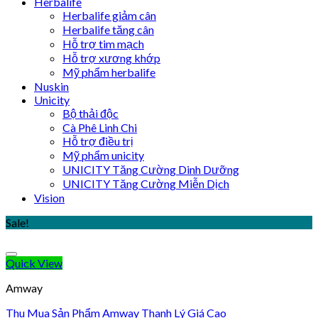
Herbalife
Herbalife giảm cân
Herbalife tăng cân
Hỗ trợ tim mạch
Hỗ trợ xương khớp
Mỹ phẩm herbalife
Nuskin
Unicity
Bộ thải độc
Cà Phê Linh Chi
Hỗ trợ điều trị
Mỹ phẩm unicity
UNICITY Tăng Cường Dinh Dưỡng
UNICITY Tăng Cường Miễn Dịch
Vision
Sale!
Quick View
Amway
Thu Mua Sản Phẩm Amway Thanh Lý Giá Cao