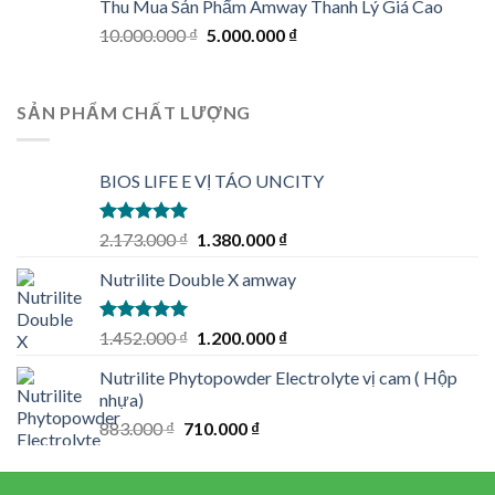
Thu Mua Sản Phẩm Amway Thanh Lý Giá Cao
Original
Current
10.000.000
₫
5.000.000
₫
price
price
was:
is:
10.000.000 ₫.
5.000.000 ₫.
SẢN PHẨM CHẤT LƯỢNG
BIOS LIFE E VỊ TÁO UNCITY
Rated
5.00
Original
Current
2.173.000
₫
1.380.000
₫
out of 5
price
price
Nutrilite Double X amway
was:
is:
2.173.000 ₫.
1.380.000 ₫.
Rated
5.00
Original
Current
1.452.000
₫
1.200.000
₫
out of 5
price
price
Nutrilite Phytopowder Electrolyte vị cam ( Hộp
was:
is:
nhựa)
1.452.000 ₫.
1.200.000 ₫.
Original
Current
883.000
₫
710.000
₫
price
price
was:
is: