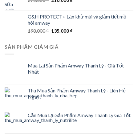
price
price
was:
is:
G&H PROTECT+ Lăn khử mùi và giảm tiết mồ
275.000 ₫.
210.000 ₫.
hôi amway
Original
Current
198.000
₫
135.000
₫
price
price
was:
is:
SẢN PHẨM GIẢM GIÁ
198.000 ₫.
135.000 ₫.
Mua Lại Sản Phẩm Amway Thanh Lý - Giá Tốt
Nhất
Thu Mua Sản Phẩm Amway Thanh Lý - Liên Hệ
Ngay!
Cần Mua Lại Sản Phẩm Amway Thanh Lý Giá Tốt