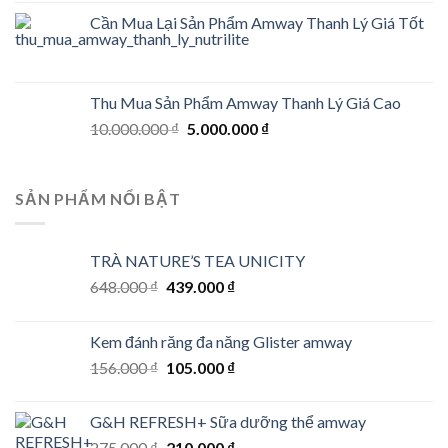
Cần Mua Lại Sản Phẩm Amway Thanh Lý Giá Tốt
Thu Mua Sản Phẩm Amway Thanh Lý Giá Cao
Original
Current
10.000.000
₫
5.000.000
₫
price
price
was:
is:
10.000.000 ₫.
5.000.000 ₫.
SẢN PHẨM NỔI BẬT
TRÀ NATURE’S TEA UNICITY
Original
Current
648.000
₫
439.000
₫
price
price
was:
is:
Kem đánh răng đa năng Glister amway
648.000 ₫.
439.000 ₫.
Original
Current
156.000
₫
105.000
₫
price
price
was:
is:
G&H REFRESH+ Sữa dưỡng thể amway
156.000 ₫.
105.000 ₫.
Original
Current
275.000
₫
210.000
₫