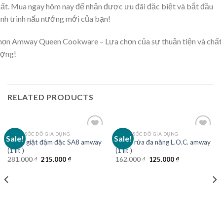
ất. Mua ngay hôm nay để nhận được ưu đãi đặc biệt và bắt đầu
nh trình nấu nướng mới của bạn!
ọn Amway Queen Cookware – Lựa chọn của sự thuận tiện và chấ
ượng!
RELATED PRODUCTS
CHĂM SÓC ĐỒ GIA DỤNG
CHĂM SÓC ĐỒ GIA DỤNG
Sale!
Sale!
Nước giặt đậm đặc SA8 amway
Nước rửa đa năng L.O.C. amway
(1 lít )
(1 lít )
Original
Current
Original
Current
281.000
₫
215.000
₫
162.000
₫
125.000
₫
price
price
price
price
was:
is:
was:
is:
281.000 ₫.
215.000 ₫.
162.000 ₫.
125.000 ₫.