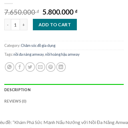
Original
Current
7.650.000
5.800.000
₫
₫
price
price
Nồi đa năng Amway Queen Cookware nồi hoàng hậu amway qua
was:
is:
ADD TO CART
7.650.000 ₫.
5.800.000 ₫.
Category:
Chăm sóc đồ gia dụng
Tags:
nồi đa nàng amway
,
nồi hoàng hậu amway
DESCRIPTION
REVIEWS (0)
iêu đề: “Khám Phá Sức Mạnh Nấu Nướng với Nồi Đa Năng Amw