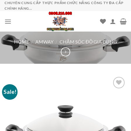
Skip
CHUYÊN CUNG CẤP THỰC PHẨM CHỨC NĂNG CÔNG TY ĐA CẤP
CHÍNH HÃNG...
to
content
HOME
/
AMWAY
/
CHĂM SÓC ĐỒ GIA DỤNG
Sale!