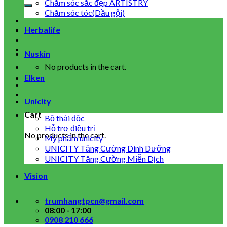
for:
Chăm sóc sắc đẹp ARTISTRY
Chăm sóc tóc(Dầu gội)
Herbalife
Nuskin
No products in the cart.
Elken
Unicity
Cart
Bộ thải độc
Hỗ trợ điều trị
No products in the cart.
Mỹ phẩm unicity
UNICITY Tăng Cường Dinh Dưỡng
UNICITY Tăng Cường Miễn Dịch
Vision
trumhangtpcn@gmail.com
08:00 - 17:00
0908 210 666