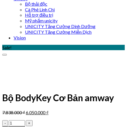
Bộ thải độc
Cà Phê Linh Chi
Hỗ trợ điều trị
Mỹ phẩm unicity
UNICITY Tăng Cường Dinh Dưỡng
UNICITY Tăng Cường Miễn Dịch
Vision
Sale!
Bộ BodyKey Cơ Bản amway
Original
Current
7.838.000
₫
6.050.000
₫
price
price
Bộ
was:
is: