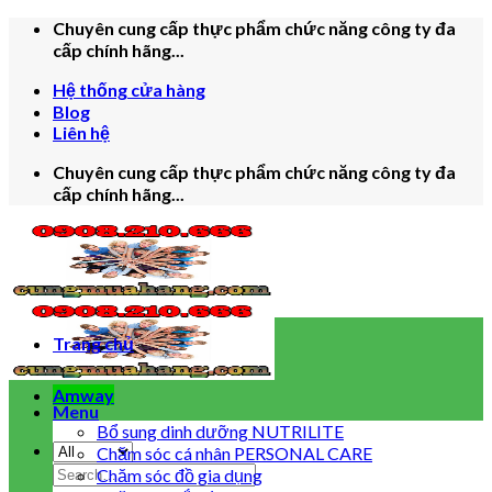
Skip
Chuyên cung cấp thực phẩm chức năng công ty đa
to
cấp chính hãng...
content
Hệ thống cửa hàng
Blog
Liên hệ
Chuyên cung cấp thực phẩm chức năng công ty đa
cấp chính hãng...
Trang chủ
Amway
Menu
Bổ sung dinh dưỡng NUTRILITE
Chăm sóc cá nhân PERSONAL CARE
Search
Chăm sóc đồ gia dụng