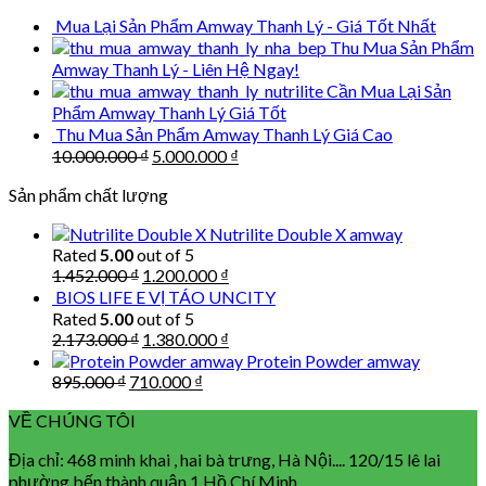
198.000 ₫.
135.000 ₫.
Mua Lại Sản Phẩm Amway Thanh Lý - Giá Tốt Nhất
Thu Mua Sản Phẩm
Amway Thanh Lý - Liên Hệ Ngay!
Cần Mua Lại Sản
Phẩm Amway Thanh Lý Giá Tốt
Thu Mua Sản Phẩm Amway Thanh Lý Giá Cao
Original
Current
10.000.000
₫
5.000.000
₫
price
price
Sản phẩm chất lượng
was:
is:
10.000.000 ₫.
5.000.000 ₫.
Nutrilite Double X amway
Rated
5.00
out of 5
Original
Current
1.452.000
₫
1.200.000
₫
price
price
BIOS LIFE E VỊ TÁO UNCITY
was:
is:
Rated
5.00
out of 5
1.452.000 ₫.
1.200.000 ₫.
Original
Current
2.173.000
₫
1.380.000
₫
price
price
Protein Powder amway
was:
is:
Original
Current
895.000
₫
710.000
₫
2.173.000 ₫.
1.380.000 ₫.
price
price
VỀ CHÚNG TÔI
was:
is:
895.000 ₫.
710.000 ₫.
Địa chỉ: 468 minh khai , hai bà trưng, Hà Nội.... 120/15 lê lai
phường bến thành quận 1 Hồ Chí Minh