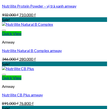
Nutrilite Protein Powder – vị trà xanh amway
Original
Current
932.000
₫
710.000
₫
price
price
Sale!
was:
is:
932.000 ₫.
710.000 ₫.
Quick View
Amway
Nutrilite Natural B Complex amway
Original
Current
346.000
₫
280.000
₫
price
price
Sale!
was:
is:
346.000 ₫.
280.000 ₫.
Quick View
Amway
Nutrilite CB Plus amway
Original
Current
891.000
₫
76.800
₫
price
price
Sale!