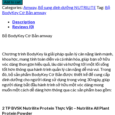
BodyKey
7.838.000 ₫.
6.050.000 ₫.
Add to cart
Cơ
Categories:
Amway
,
Bổ sung dinh dưỡng NUTRILITE
Tag:
Bộ
Bản
BodyKey Cơ Bản amway
amway
quantity
Description
Reviews (0)
Bộ BodyKey Cơ Bản amway
Chương trình BodyKey là giải pháp quản lý cân nặng lành mạnh,
khoa học, mang tính toàn diện và cá nhân hóa, giúp bạn sở hữu
vóc dáng thon gọn hiệu quả, lâu dài và hướng tới một lối sống
tốt hơn thông qua hành trình quản lý cân nặng dễ mà vui. Trong
đó, bộ sản phẩm BodyKey Cơ Bản được thiết kế để cung cấp
dinh dưỡng cho người dùng sử dụng trong vòng 30 ngày, giúp
người dùng bắt đầu hành trình sở hữu một vóc dáng mong
muốn một cách dễ dàng hơn thông qua các sản phẩm bao gồm:
2 TP BVSK Nutrilite Protein Thực Vật – Nutrilite All Plant
Protein Powder