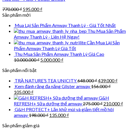
Original
Current
770.000
₫
595.000
₫
price
price
Sản phẩm mới
was:
is:
Mua Lại Sản Phẩm Amway Thanh Lý - Giá Tốt Nhất
770.000 ₫.
595.000 ₫.
Thu Mua Sản Phẩm
Amway Thanh Lý - Liên Hệ Ngay!
Cần Mua Lại Sản
Phẩm Amway Thanh Lý Giá Tốt
Thu Mua Sản Phẩm Amway Thanh Lý Giá Cao
Original
Current
10.000.000
₫
5.000.000
₫
price
price
Sản phẩm nổi bật
was:
is:
10.000.000 ₫.
5.000.000 ₫.
Original
Curre
TRÀ NATURE’S TEA UNICITY
648.000
₫
439.000
₫
price
price
Kem đánh răng đa năng Glister amway
156.000
₫
was:
is:
Original
Current
105.000
₫
648.000 ₫.
439.0
price
price
G&H
was:
is:
Original
Cu
REFRESH+ Sữa dưỡng thể amway
275.000
₫
210.000
₫
156.000 ₫.
105.000 ₫.
price
pri
G&H PROTECT+ Lăn khử mùi và giảm tiết mồ hôi
was:
is:
Original
Current
amway
198.000
₫
135.000
₫
275.000 ₫.
210
price
price
Sản phẩm giảm giá
was:
is: