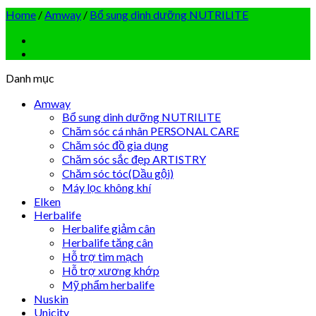
Home
/
Amway
/
Bổ sung dinh dưỡng NUTRILITE
Danh mục
Amway
Bổ sung dinh dưỡng NUTRILITE
Chăm sóc cá nhân PERSONAL CARE
Chăm sóc đồ gia dụng
Chăm sóc sắc đẹp ARTISTRY
Chăm sóc tóc(Dầu gội)
Máy lọc không khí
Elken
Herbalife
Herbalife giảm cân
Herbalife tăng cân
Hỗ trợ tim mạch
Hỗ trợ xương khớp
Mỹ phẩm herbalife
Nuskin
Unicity