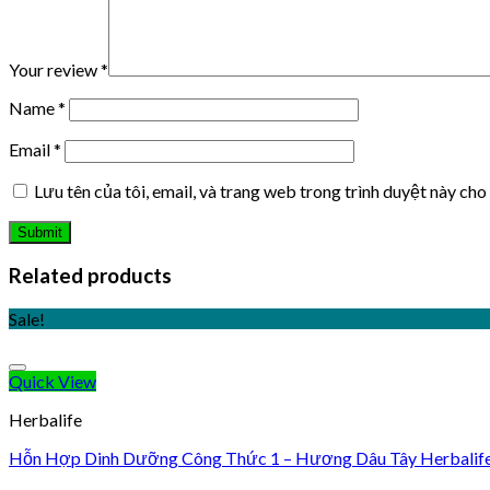
Your review
*
Name
*
Email
*
Lưu tên của tôi, email, và trang web trong trình duyệt này cho 
Related products
Sale!
Quick View
Herbalife
Hỗn Hợp Dinh Dưỡng Công Thức 1 – Hương Dâu Tây Herbalif