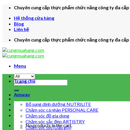
Skip
Chuyên cung cấp thực phẩm chức năng công ty đa cấp c
to
Hệ thống cửa hàng
content
Blog
Liên hệ
Chuyên cung cấp thực phẩm chức năng công ty đa cấp c
Menu
Trang chủ
Search
for:
Amway
Bổ sung dinh dưỡng NUTRILITE
Chăm sóc cá nhân PERSONAL CARE
Chăm sóc đồ gia dụng
Chăm sóc sắc đẹp ARTISTRY
No products in the cart.
Chăm sóc tóc(Dầu gội)