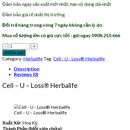
Đảm bảo ngày sản xuất mới nhất, hạn sử dụng dài nhất
Đảm bảo giá rẻ nhất thị trường
Đổi trả hàng trong vòng 7 ngày không cần lý do .
Mua số lượng lớn có giá cực tốt : gọi ngay 0908.210.666
Cell
-
Add to cart
U
Category:
Herbalife
Tag:
Cell - U - Loss® Herbalife
-
Loss®
Description
Herbalife
Reviews (0)
quantity
Cell – U – Loss® Herbalife
Cell – U – Loss® Herbalife
Xuất Xứ:
Hoa Kỳ.
Thành Phần (Mỗi viên chứa):