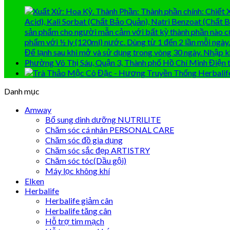
Danh mục
Amway
Bổ sung dinh dưỡng NUTRILITE
Chăm sóc cá nhân PERSONAL CARE
Chăm sóc đồ gia dụng
Chăm sóc sắc đẹp ARTISTRY
Chăm sóc tóc(Dầu gội)
Máy lọc không khí
Elken
Herbalife
Herbalife giảm cân
Herbalife tăng cân
Hỗ trợ tim mạch