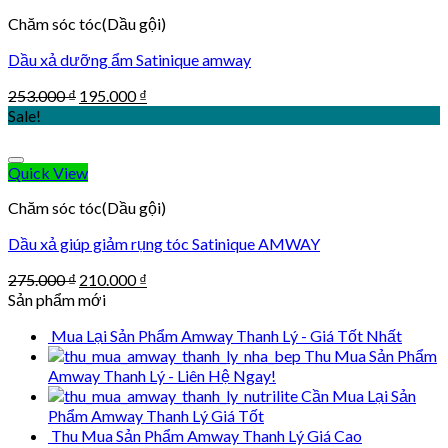
Chăm sóc tóc(Dầu gội)
Dầu xả dưỡng ẩm Satinique amway
Original
Current
253.000
₫
195.000
₫
price
price
Sale!
was:
is:
253.000 ₫.
195.000 ₫.
Quick View
Chăm sóc tóc(Dầu gội)
Dầu xả giúp giảm rụng tóc Satinique AMWAY
Original
Current
275.000
₫
210.000
₫
price
price
Sản phẩm mới
was:
is:
Mua Lại Sản Phẩm Amway Thanh Lý - Giá Tốt Nhất
275.000 ₫.
210.000 ₫.
Thu Mua Sản Phẩm
Amway Thanh Lý - Liên Hệ Ngay!
Cần Mua Lại Sản
Phẩm Amway Thanh Lý Giá Tốt
Thu Mua Sản Phẩm Amway Thanh Lý Giá Cao