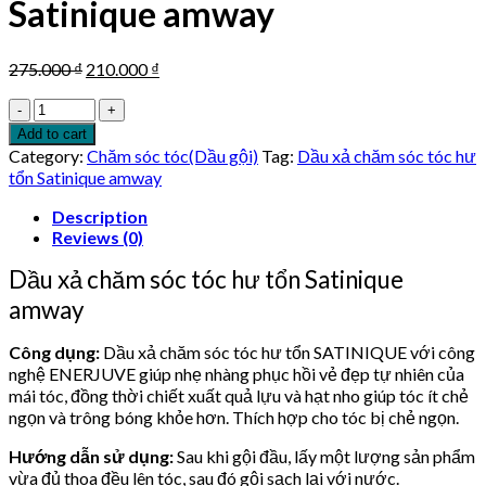
Satinique amway
Original
Current
275.000
₫
210.000
₫
price
price
Dầu
was:
is:
xả
275.000 ₫.
210.000 ₫.
Add to cart
chăm
Category:
Chăm sóc tóc(Dầu gội)
Tag:
Dầu xả chăm sóc tóc hư
sóc
tổn Satinique amway
tóc
hư
Description
tổn
Reviews (0)
Satinique
Dầu xả chăm sóc tóc hư tổn Satinique
amway
quantity
amway
Công dụng:
Dầu xả chăm sóc tóc hư tổn SATINIQUE với công
nghệ ENERJUVE giúp nhẹ nhàng phục hồi vẻ đẹp tự nhiên của
mái tóc, đồng thời chiết xuất quả lựu và hạt nho giúp tóc ít chẻ
ngọn và trông bóng khỏe hơn. Thích hợp cho tóc bị chẻ ngọn.
Hướng dẫn sử dụng:
Sau khi gội đầu, lấy một lượng sản phẩm
vừa đủ thoa đều lên tóc, sau đó gội sạch lại với nước.