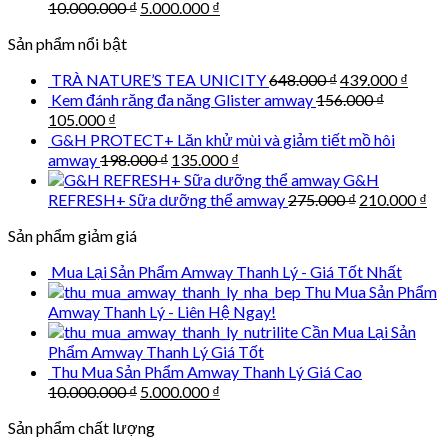
Original
Current
10.000.000
₫
5.000.000
₫
price
price
Sản phẩm nổi bật
was:
is:
10.000.000 ₫.
5.000.000 ₫.
Original
Curre
TRÀ NATURE’S TEA UNICITY
648.000
₫
439.000
₫
price
price
Kem đánh răng đa năng Glister amway
156.000
₫
was:
is:
Original
Current
105.000
₫
648.000 ₫.
439.0
price
price
G&H PROTECT+ Lăn khử mùi và giảm tiết mồ hôi
was:
is:
Original
Current
amway
198.000
₫
135.000
₫
156.000 ₫.
105.000 ₫.
price
price
G&H
was:
is:
Original
Cu
REFRESH+ Sữa dưỡng thể amway
275.000
₫
210.000
₫
198.000 ₫.
135.000 ₫.
price
pri
Sản phẩm giảm giá
was:
is:
275.000 ₫.
210
Mua Lại Sản Phẩm Amway Thanh Lý - Giá Tốt Nhất
Thu Mua Sản Phẩm
Amway Thanh Lý - Liên Hệ Ngay!
Cần Mua Lại Sản
Phẩm Amway Thanh Lý Giá Tốt
Thu Mua Sản Phẩm Amway Thanh Lý Giá Cao
Original
Current
10.000.000
₫
5.000.000
₫
price
price
Sản phẩm chất lượng
was:
is:
10.000.000 ₫.
5.000.000 ₫.