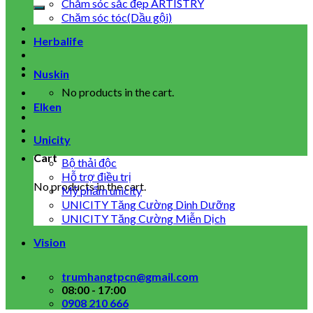
for:
Chăm sóc sắc đẹp ARTISTRY
Chăm sóc tóc(Dầu gội)
Herbalife
Nuskin
No products in the cart.
Elken
Unicity
Cart
Bộ thải độc
Hỗ trợ điều trị
No products in the cart.
Mỹ phẩm unicity
UNICITY Tăng Cường Dinh Dưỡng
UNICITY Tăng Cường Miễn Dịch
Vision
trumhangtpcn@gmail.com
08:00 - 17:00
0908 210 666