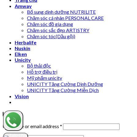
Amway
Bổ sung dinh dưỡng NUTRILITE
Chăm sóc cá nhân PERSONAL CARE
Chăm sóc đồ gia dụng
Chăm sóc sắc đẹp ARTISTRY
Chăm sóc tóc(Dầu gội)
Herbalife
Nuskin
Elken
Unicity
Bộ thải độc
Hỗ trợ điều trị
Mỹ phẩm unicity
UNICITY Tăng Cường Dinh Dưỡng
UNICITY Tăng Cường Miễn Dịch
Vision
Login
Username or email address
*