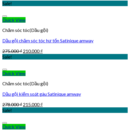
price
price
Sale!
was:
is:
462.000 ₫.
360.000 ₫.
Quick View
Chăm sóc tóc(Dầu gội)
Dầu gội chăm sóc tóc hư tổn Satinique amway
Original
Current
275.000
₫
210.000
₫
price
price
Sale!
was:
is:
275.000 ₫.
210.000 ₫.
Quick View
Chăm sóc tóc(Dầu gội)
Dầu gội kiểm soát gàu Satinique amway
Original
Current
278.000
₫
215.000
₫
price
price
Sale!
was:
is:
278.000 ₫.
215.000 ₫.
Quick View