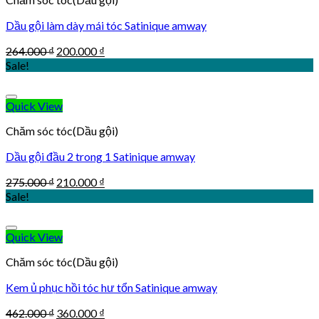
Dầu gội làm dày mái tóc Satinique amway
Original
Current
264.000
₫
200.000
₫
price
price
Sale!
was:
is:
264.000 ₫.
200.000 ₫.
Quick View
Chăm sóc tóc(Dầu gội)
Dầu gội đầu 2 trong 1 Satinique amway
Original
Current
275.000
₫
210.000
₫
price
price
Sale!
was:
is:
275.000 ₫.
210.000 ₫.
Quick View
Chăm sóc tóc(Dầu gội)
Kem ủ phục hồi tóc hư tổn Satinique amway
Original
Current
462.000
₫
360.000
₫