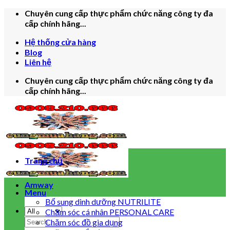
Skip
Chuyên cung cấp thực phẩm chức năng công ty đa
to
cấp chính hãng...
content
Hệ thống cửa hàng
Blog
Liên hệ
Chuyên cung cấp thực phẩm chức năng công ty đa
cấp chính hãng...
Trang chủ
Amway
Menu
Bổ sung dinh dưỡng NUTRILITE
Chăm sóc cá nhân PERSONAL CARE
Search
Chăm sóc đồ gia dụng