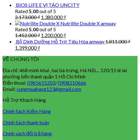
BIOS LIFE E VỊ TÁO UNCITY
Rated
5.00
out of 5
Original
Current
2.173.000
₫
1.380.000
₫
price
price
Nutrilite Double X amway
was:
is:
Rated
5.00
out of 5
2.173.000 ₫.
1.380.000 ₫.
Original
Current
1.452.000
₫
1.200.000
₫
price
price
Bộ Dinh Dưỡng Hỗ Trợ Tiêu Hóa amway
1.811.000
₫
was:
is:
Original
Current
1.399.000
₫
1.452.000 ₫.
1.200.000 ₫.
price
price
VỀ CHÚNG TÔI
was:
is:
1.811.000 ₫.
1.399.000 ₫.
Địa chỉ: 468 minh khai , hai bà trưng, Hà Nội.... 120/15 lê lai
phường bến thành quận 1 Hồ Chí Minh
Điện thoại:
0965615203
/
0908210666
Email:
cungmuahang123@gmail.com
Hỗ Trợ Khách Hàng
Chính Sách Kiểm Hàng
Chính Sách thanh toán
Chính sách đổi trả hàng