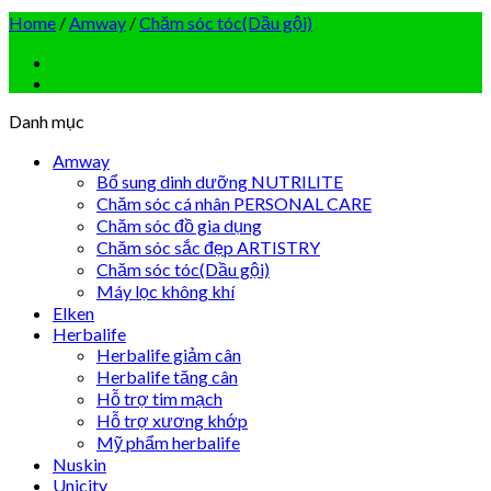
Home
/
Amway
/
Chăm sóc tóc(Dầu gội)
Danh mục
Amway
Bổ sung dinh dưỡng NUTRILITE
Chăm sóc cá nhân PERSONAL CARE
Chăm sóc đồ gia dụng
Chăm sóc sắc đẹp ARTISTRY
Chăm sóc tóc(Dầu gội)
Máy lọc không khí
Elken
Herbalife
Herbalife giảm cân
Herbalife tăng cân
Hỗ trợ tim mạch
Hỗ trợ xương khớp
Mỹ phẩm herbalife
Nuskin
Unicity