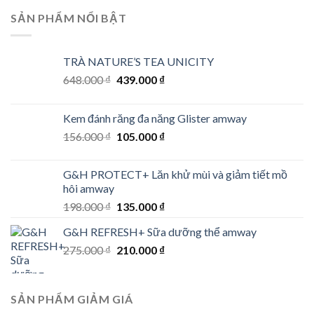
10.000.000 ₫.
5.000.000 ₫.
SẢN PHẨM NỔI BẬT
TRÀ NATURE’S TEA UNICITY
Original
Current
648.000
₫
439.000
₫
price
price
was:
is:
Kem đánh răng đa năng Glister amway
648.000 ₫.
439.000 ₫.
Original
Current
156.000
₫
105.000
₫
price
price
was:
is:
G&H PROTECT+ Lăn khử mùi và giảm tiết mồ
156.000 ₫.
105.000 ₫.
hôi amway
Original
Current
198.000
₫
135.000
₫
price
price
G&H REFRESH+ Sữa dưỡng thể amway
was:
is:
Original
Current
275.000
₫
198.000 ₫.
210.000
₫
135.000 ₫.
price
price
was:
is:
275.000 ₫.
210.000 ₫.
SẢN PHẨM GIẢM GIÁ