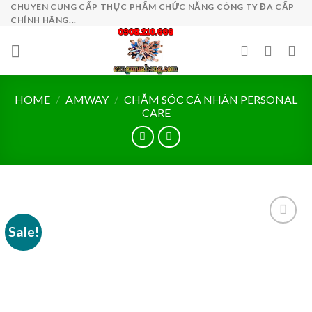
Skip
CHUYÊN CUNG CẤP THỰC PHẨM CHỨC NĂNG CÔNG TY ĐA CẤP
CHÍNH HÃNG...
to
content
HOME
/
AMWAY
/
CHĂM SÓC CÁ NHÂN PERSONAL
CARE
Sale!