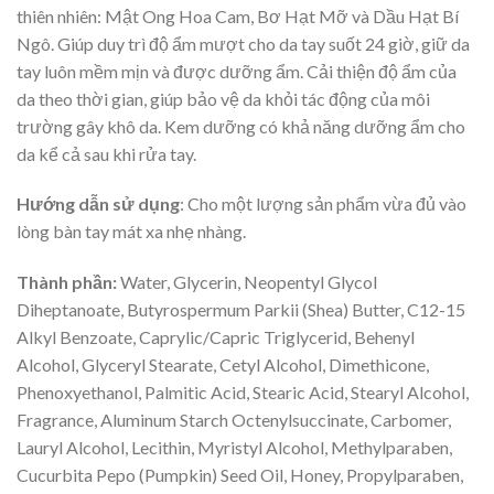
thiên nhiên: Mật Ong Hoa Cam, Bơ Hạt Mỡ và Dầu Hạt Bí
Ngô. Giúp duy trì độ ẩm mượt cho da tay suốt 24 giờ, giữ da
tay luôn mềm mịn và được dưỡng ẩm. Cải thiện độ ẩm của
da theo thời gian, giúp bảo vệ da khỏi tác động của môi
trường gây khô da. Kem dưỡng có khả năng dưỡng ẩm cho
da kể cả sau khi rửa tay.
Hướng dẫn sử dụng
: Cho một lượng sản phẩm vừa đủ vào
lòng bàn tay mát xa nhẹ nhàng.
Thành phần:
Water, Glycerin, Neopentyl Glycol
Diheptanoate, Butyrospermum Parkii (Shea) Butter, C12-15
Alkyl Benzoate, Caprylic/Capric Triglycerid, Behenyl
Alcohol, Glyceryl Stearate, Cetyl Alcohol, Dimethicone,
Phenoxyethanol, Palmitic Acid, Stearic Acid, Stearyl Alcohol,
Fragrance, Aluminum Starch Octenylsuccinate, Carbomer,
Lauryl Alcohol, Lecithin, Myristyl Alcohol, Methylparaben,
Cucurbita Pepo (Pumpkin) Seed Oil, Honey, Propylparaben,