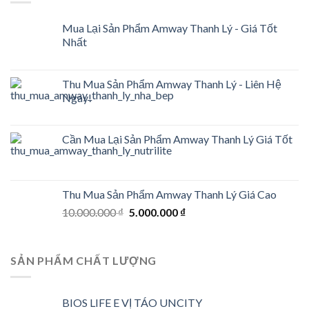
Mua Lại Sản Phẩm Amway Thanh Lý - Giá Tốt
Nhất
Thu Mua Sản Phẩm Amway Thanh Lý - Liên Hệ
Ngay!
Cần Mua Lại Sản Phẩm Amway Thanh Lý Giá Tốt
Thu Mua Sản Phẩm Amway Thanh Lý Giá Cao
Original
Current
10.000.000
₫
5.000.000
₫
price
price
was:
is:
10.000.000 ₫.
5.000.000 ₫.
SẢN PHẨM CHẤT LƯỢNG
BIOS LIFE E VỊ TÁO UNCITY