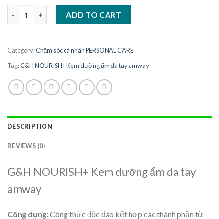
price
price
G&H NOURISH+ Kem dưỡng ẩm da tay amway quantity
was:
is:
ADD TO CART
3.190.000 ₫.
2.450.000 ₫.
Category:
Chăm sóc cá nhân PERSONAL CARE
Tag:
G&H NOURISH+ Kem dưỡng ẩm da tay amway
DESCRIPTION
REVIEWS (0)
G&H NOURISH+ Kem dưỡng ẩm da tay
amway
Công dụng:
Công thức độc đáo kết hợp các thành phần từ