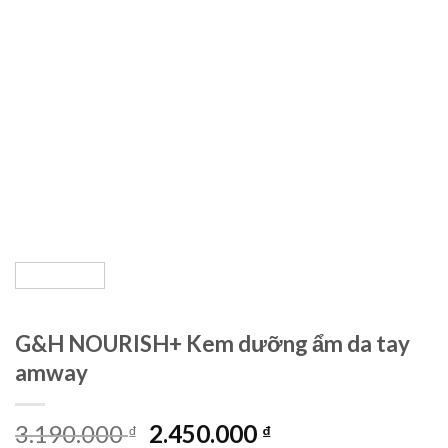
G&H NOURISH+ Kem dưỡng ẩm da tay
amway
Original
Current
3.190.000
2.450.000
₫
₫