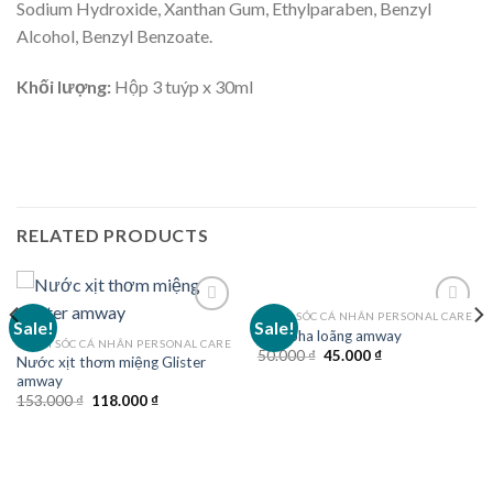
Sodium Hydroxide, Xanthan Gum, Ethylparaben, Benzyl
Alcohol, Benzyl Benzoate.
Khối lượng:
Hộp 3 tuýp x 30ml
RELATED PRODUCTS
CHĂM SÓC CÁ NHÂN PERSONAL CARE
Sale!
Sale!
Bình pha loãng amway
CHĂM SÓC CÁ NHÂN PERSONAL CARE
Original
Current
50.000
₫
45.000
₫
Nước xịt thơm miệng Glister
price
price
amway
was:
is:
50.000 ₫.
45.000 ₫.
Original
Current
153.000
₫
118.000
₫
price
price
was:
is:
153.000 ₫.
118.000 ₫.