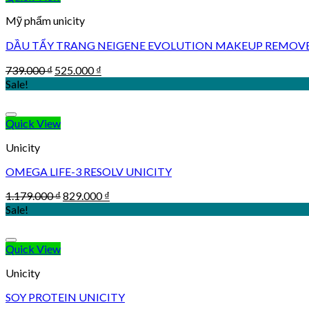
Mỹ phẩm unicity
DẦU TẨY TRANG NEIGENE EVOLUTION MAKEUP REMOVE
Original
Current
739.000
₫
525.000
₫
price
price
Sale!
was:
is:
739.000 ₫.
525.000 ₫.
Quick View
Unicity
OMEGA LIFE-3 RESOLV UNICITY
Original
Current
1.179.000
₫
829.000
₫
price
price
Sale!
was:
is:
1.179.000 ₫.
829.000 ₫.
Quick View
Unicity
SOY PROTEIN UNICITY