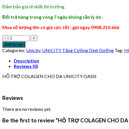
Đảm bảo giá rẻ nhất thị trường
Đổi trả hàng trong vòng 7 ngày không cần lý do .
Mua số lượng lớn có giá cực tốt : gọi ngay 0908.210.666
HỖ
TRỢ
Add to cart
COLAGEN
Categories:
Unicity
,
UNICITY Tăng Cường Dinh Dưỡng
Tag:
H
CHO
DA
Description
UNICITY
Reviews (0)
OASIS
HỖ TRỢ COLAGEN CHO DA UNICITY OASIS
quantity
Reviews
There are no reviews yet.
Be the first to review “HỖ TRỢ COLAGEN CHO DA