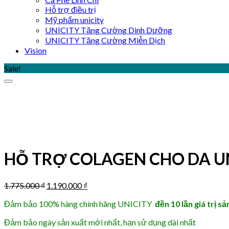
Hỗ trợ điều trị
Mỹ phẩm unicity
UNICITY Tăng Cường Dinh Dưỡng
UNICITY Tăng Cường Miễn Dịch
Vision
Sale!
HỖ TRỢ COLAGEN CHO DA UN
Original
Current
1.775.000
₫
1.190.000
₫
price
price
Đảm bảo 100% hàng chính hãng UNICITY
đền 10 lần giá trị 
was:
is:
1.775.000 ₫.
1.190.000 ₫.
Đảm bảo ngày sản xuất mới nhất, hạn sử dụng dài nhất