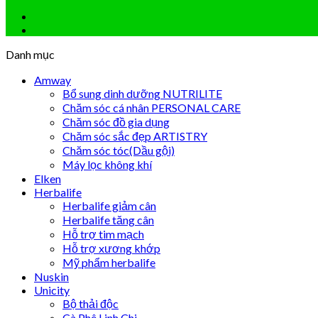
Danh mục
Amway
Bổ sung dinh dưỡng NUTRILITE
Chăm sóc cá nhân PERSONAL CARE
Chăm sóc đồ gia dụng
Chăm sóc sắc đẹp ARTISTRY
Chăm sóc tóc(Dầu gội)
Máy lọc không khí
Elken
Herbalife
Herbalife giảm cân
Herbalife tăng cân
Hỗ trợ tim mạch
Hỗ trợ xương khớp
Mỹ phẩm herbalife
Nuskin
Unicity
Bộ thải độc
Cà Phê Linh Chi