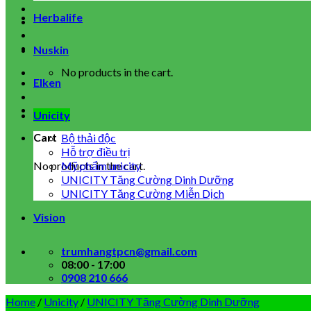
Herbalife
Nuskin
No products in the cart.
Elken
Unicity
Cart
Bộ thải độc
Hỗ trợ điều trị
No products in the cart.
Mỹ phẩm unicity
UNICITY Tăng Cường Dinh Dưỡng
UNICITY Tăng Cường Miễn Dịch
Vision
trumhangtpcn@gmail.com
08:00 - 17:00
0908 210 666
Home
/
Unicity
/
UNICITY Tăng Cường Dinh Dưỡng