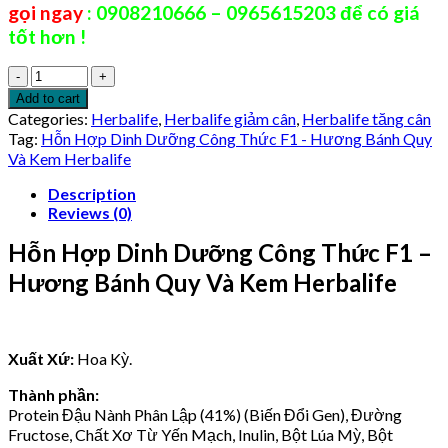
gọi ngay
: 0908210666 – 0965615203 để có giá
was:
is:
1.018.000 ₫.
620.000 ₫.
tốt hơn !
Hỗn
Hợp
Add to cart
Dinh
Categories:
Herbalife
,
Herbalife giảm cân
,
Herbalife tăng cân
Dưỡng
Tag:
Hỗn Hợp Dinh Dưỡng Công Thức F1 - Hương Bánh Quy
Công
Và Kem Herbalife
Thức
F1
Description
-
Reviews (0)
Hương
Hỗn Hợp Dinh Dưỡng Công Thức F1 –
Bánh
Quy
Hương Bánh Quy Và Kem Herbalife
Và
Kem
Herbalife
quantity
Xuất Xứ:
Hoa Kỳ.
Thành phần:
Protein Đậu Nành Phân Lập (41%) (Biến Đổi Gen), Đường
Fructose, Chất Xơ Từ Yến Mạch, Inulin, Bột Lúa Mỳ, Bột