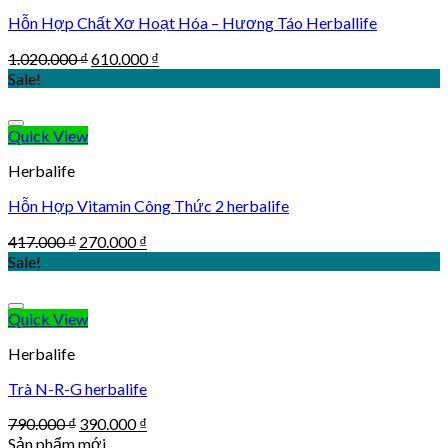
Hỗn Hợp Chất Xơ Hoạt Hóa – Hương Táo Herballife
Original
Current
1.020.000
₫
610.000
₫
price
price
Sale!
was:
is:
1.020.000 ₫.
610.000 ₫.
Quick View
Herbalife
Hỗn Hợp Vitamin Công Thức 2 herbalife
Original
Current
417.000
₫
270.000
₫
price
price
Sale!
was:
is:
417.000 ₫.
270.000 ₫.
Quick View
Herbalife
Trà N-R-G herbalife
Original
Current
790.000
₫
390.000
₫
price
price
Sản phẩm mới