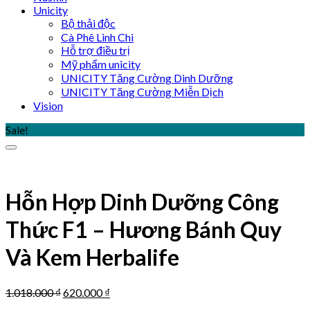
Unicity
Bộ thải độc
Cà Phê Linh Chi
Hỗ trợ điều trị
Mỹ phẩm unicity
UNICITY Tăng Cường Dinh Dưỡng
UNICITY Tăng Cường Miễn Dịch
Vision
Sale!
Hỗn Hợp Dinh Dưỡng Công
Thức F1 – Hương Bánh Quy
Và Kem Herbalife
Original
Current
1.018.000
₫
620.000
₫
price
price