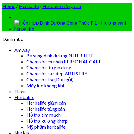
Home
/
Herbalife
/
Herbalife tăng cân
Danh mục
Amway
Bổ sung dinh dưỡng NUTRILITE
Chăm sóc cá nhân PERSONAL CARE
Chăm sóc đồ gia dụng
Chăm sóc sắc đẹp ARTISTRY
Chăm sóc tóc(Dầu gội)
Máy lọc không khí
Elken
Herbalife
Herbalife giảm cân
Herbalife tăng cân
Hỗ trợ tim mạch
Hỗ trợ xương khớp
Mỹ phẩm herbalife
Nuskin