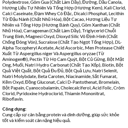
Polydextrose, Gôm Gua (Chất Làm Dầy), Đường, Dầu Canola,
Hương Liệu Tự Nhiên Và Tổng Hợp (Hương Kem), Kali Clorid,
Calci Caseinate, Đạm Whey Cô Đặc, Dicalci Phosphat, Lecithin
Từ Đậu Nành (Chất Nhũ Hóa), Bột Cacao, Hương Liệu Tự
Nhiên và Tổng Hợp (Hương Bánh Quy), Gôm Xanthan (Chất
Nhũ Hóa), Carrageenan (Chất Làm Dầy), Triglycerid Chuỗi
Trung Bình, Magnesi Oxyd, Dioxyd Silic Vô Định Hình (Chất
Chống Đông Vón), Sucralose (Chất Tạo Ngọt Tổng Hợp), DL-
Alpha Tocopheryl Acetate, Acid Ascorbic, Men Protease Chiết
Xuất Từ Aspergillus niger Và Aspergillus oryzae (Từ
Aminogen®), Pectin Từ Họ Cam Quýt, Bột Củ Gừng, Bột Mật
Ong, Muối, Natri Hydro Carbonat (Chất Tạo Xốp), Biotin, Bột
Quả Việt Quất, Bột Quả Đu Đủ, Bột Quả Lựu, Natri Selenit,
Natri Molybdate, Beta Caroten, Niacinamide, Sắt Fumarat,
Kẽm Oxyd, Đồng Gluconat, Calci D-Pantothenat, Bromelain,
Bột Papain, Cyanocobalamin, Cholecalciferol, Acid Folic, Crôm
Clorid, Pyridoxine Hydroclorid, Thiamin Mononitrat,
Riboflavin.
Công dụng:
Cung cấp sự cân bằng protein và dinh dưỡng, giúp sức khỏe
tốt và kiểm soát cân nặng hiệu quả.