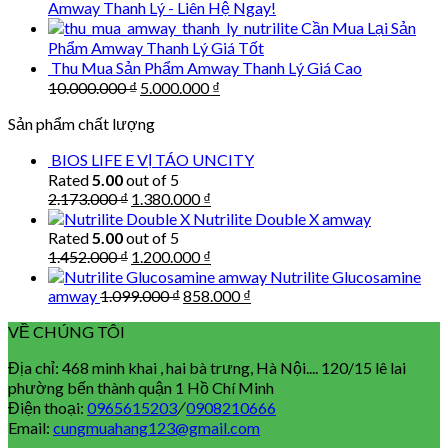
Amway Thanh Lý - Liên Hệ Ngay!
Cần Mua Lại Sản
Phẩm Amway Thanh Lý Giá Tốt
Thu Mua Sản Phẩm Amway Thanh Lý Giá Cao
Original
Current
10.000.000
₫
5.000.000
₫
price
price
Sản phẩm chất lượng
was:
is:
10.000.000 ₫.
5.000.000 ₫.
BIOS LIFE E VỊ TÁO UNCITY
Rated
5.00
out of 5
Original
Current
2.173.000
₫
1.380.000
₫
price
price
Nutrilite Double X amway
was:
is:
Rated
5.00
out of 5
2.173.000 ₫.
1.380.000 ₫.
Original
Current
1.452.000
₫
1.200.000
₫
price
price
Nutrilite Glucosamine
was:
is:
Original
Current
amway
1.099.000
₫
858.000
₫
1.452.000 ₫.
1.200.000 ₫.
price
price
VỀ CHÚNG TÔI
was:
is:
1.099.000 ₫.
858.000 ₫.
Địa chỉ: 468 minh khai , hai bà trưng, Hà Nội.... 120/15 lê lai
phường bến thành quận 1 Hồ Chí Minh
Điện thoại:
0965615203
/
0908210666
Email:
cungmuahang123@gmail.com