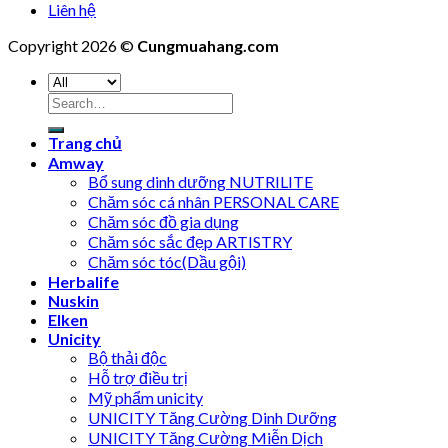
Liên hệ
Copyright 2026 ©
Cungmuahang.com
Search
for:
Trang chủ
Amway
Bổ sung dinh dưỡng NUTRILITE
Chăm sóc cá nhân PERSONAL CARE
Chăm sóc đồ gia dụng
Chăm sóc sắc đẹp ARTISTRY
Chăm sóc tóc(Dầu gội)
Herbalife
Nuskin
Elken
Unicity
Bộ thải độc
Hỗ trợ điều trị
Mỹ phẩm unicity
UNICITY Tăng Cường Dinh Dưỡng
UNICITY Tăng Cường Miễn Dịch