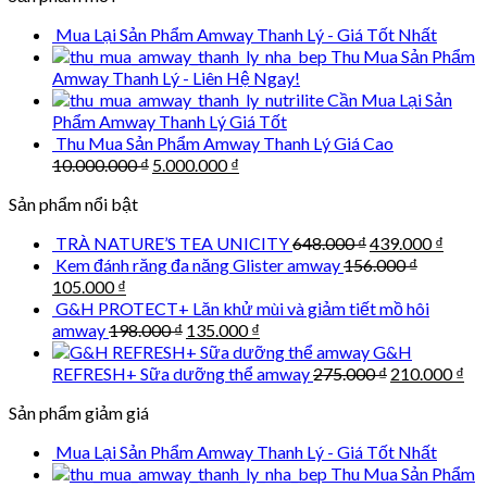
was:
is:
Mua Lại Sản Phẩm Amway Thanh Lý - Giá Tốt Nhất
790.000 ₫.
390.000 ₫.
Thu Mua Sản Phẩm
Amway Thanh Lý - Liên Hệ Ngay!
Cần Mua Lại Sản
Phẩm Amway Thanh Lý Giá Tốt
Thu Mua Sản Phẩm Amway Thanh Lý Giá Cao
Original
Current
10.000.000
₫
5.000.000
₫
price
price
Sản phẩm nổi bật
was:
is:
10.000.000 ₫.
5.000.000 ₫.
Original
Curre
TRÀ NATURE’S TEA UNICITY
648.000
₫
439.000
₫
price
price
Kem đánh răng đa năng Glister amway
156.000
₫
was:
is:
Original
Current
105.000
₫
648.000 ₫.
439.0
price
price
G&H PROTECT+ Lăn khử mùi và giảm tiết mồ hôi
was:
is:
Original
Current
amway
198.000
₫
135.000
₫
156.000 ₫.
105.000 ₫.
price
price
G&H
was:
is:
Original
Cu
REFRESH+ Sữa dưỡng thể amway
275.000
₫
210.000
₫
198.000 ₫.
135.000 ₫.
price
pri
Sản phẩm giảm giá
was:
is:
275.000 ₫.
210
Mua Lại Sản Phẩm Amway Thanh Lý - Giá Tốt Nhất
Thu Mua Sản Phẩm