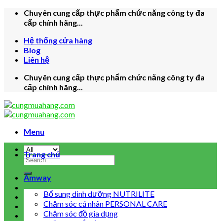
Skip
Chuyên cung cấp thực phẩm chức năng công ty đa
to
cấp chính hãng...
content
Hệ thống cửa hàng
Blog
Liên hệ
Chuyên cung cấp thực phẩm chức năng công ty đa
cấp chính hãng...
Menu
Trang chủ
Search
for:
Amway
Bổ sung dinh dưỡng NUTRILITE
Chăm sóc cá nhân PERSONAL CARE
Chăm sóc đồ gia dụng