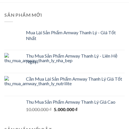
SẢN PHẨM MỚI
Mua Lại Sản Phẩm Amway Thanh Lý - Giá Tốt
Nhất
Thu Mua Sản Phẩm Amway Thanh Lý - Liên Hệ
Ngay!
Cần Mua Lại Sản Phẩm Amway Thanh Lý Giá Tốt
Thu Mua Sản Phẩm Amway Thanh Lý Giá Cao
Original
Current
10.000.000
₫
5.000.000
₫
price
price
was:
is:
10.000.000 ₫.
5.000.000 ₫.