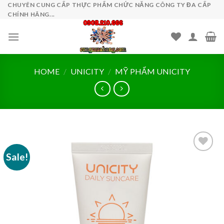
Skip
CHUYÊN CUNG CẤP THỰC PHẨM CHỨC NĂNG CÔNG TY ĐA CẤP
CHÍNH HÃNG...
to
content
HOME
/
UNICITY
/
MỸ PHẨM UNICITY
Sale!