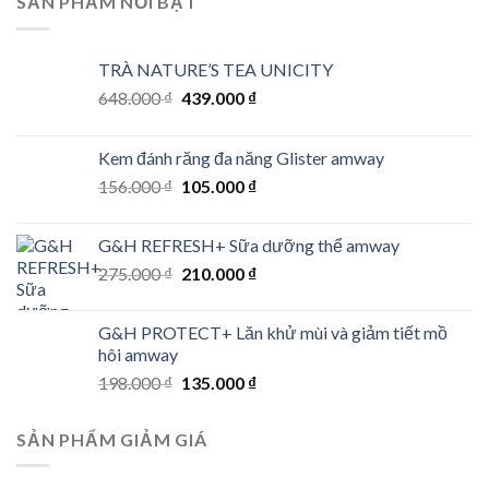
SẢN PHẨM NỔI BẬT
TRÀ NATURE’S TEA UNICITY
Original
Current
648.000
₫
439.000
₫
price
price
was:
is:
Kem đánh răng đa năng Glister amway
648.000 ₫.
439.000 ₫.
Original
Current
156.000
₫
105.000
₫
price
price
was:
is:
G&H REFRESH+ Sữa dưỡng thể amway
156.000 ₫.
105.000 ₫.
Original
Current
275.000
₫
210.000
₫
price
price
was:
is:
G&H PROTECT+ Lăn khử mùi và giảm tiết mồ
275.000 ₫.
210.000 ₫.
hôi amway
Original
Current
198.000
₫
135.000
₫
price
price
was:
is:
SẢN PHẨM GIẢM GIÁ
198.000 ₫.
135.000 ₫.