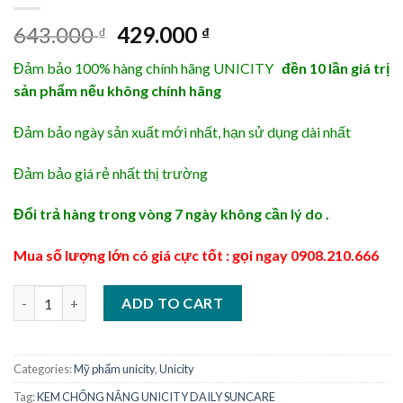
Original
Current
643.000
429.000
₫
₫
price
price
Đảm bảo 100% hàng chính hãng UNICITY
đền 10 lần giá trị
was:
is:
sản phẩm nếu không chính hãng
643.000 ₫.
429.000 ₫.
Đảm bảo ngày sản xuất mới nhất, hạn sử dụng dài nhất
Đảm bảo giá rẻ nhất thị trường
Đổi trả hàng trong vòng 7 ngày không cần lý do .
Mua số lượng lớn có giá cực tốt : gọi ngay 0908.210.666
KEM CHỐNG NẮNG UNICITY DAILY SUNCARE quantity
ADD TO CART
Categories:
Mỹ phẩm unicity
,
Unicity
Tag:
KEM CHỐNG NẮNG UNICITY DAILY SUNCARE