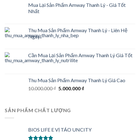
Mua Lại Sản Phẩm Amway Thanh Lý - Giá Tốt
Nhất
Thu Mua Sản Phẩm Amway Thanh Lý - Liên Hệ
Ngay!
Cần Mua Lại Sản Phẩm Amway Thanh Lý Giá Tốt
Thu Mua Sản Phẩm Amway Thanh Lý Giá Cao
Original
Current
10.000.000
₫
5.000.000
₫
price
price
was:
is:
10.000.000 ₫.
5.000.000 ₫.
SẢN PHẨM CHẤT LƯỢNG
BIOS LIFE E VỊ TÁO UNCITY