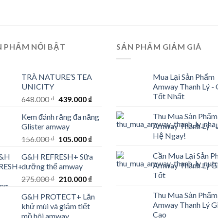
N PHẨM NỔI BẬT
SẢN PHẨM GIẢM GIÁ
TRÀ NATURE’S TEA
Mua Lại Sản Phẩm
UNICITY
Amway Thanh Lý - 
Tốt Nhất
Original
Current
648.000
₫
439.000
₫
price
price
Thu Mua Sản Phẩm
Kem đánh răng đa năng
was:
is:
Amway Thanh Lý - 
Glister amway
648.000 ₫.
439.000 ₫.
Hệ Ngay!
Original
Current
156.000
₫
105.000
₫
price
price
Cần Mua Lại Sản 
G&H REFRESH+ Sữa
was:
is:
Amway Thanh Lý G
dưỡng thể amway
156.000 ₫.
105.000 ₫.
Tốt
Original
Current
275.000
₫
210.000
₫
price
price
Thu Mua Sản Phẩm
G&H PROTECT+ Lăn
was:
is:
Amway Thanh Lý G
khử mùi và giảm tiết
275.000 ₫.
210.000 ₫.
Cao
mồ hôi amway