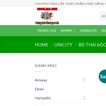
Skip
CHUYÊN CUNG CẤP THỰC PHẨM CHỨC NĂNG CÔ
to
content
TRANG CHỦ
AMWAY
HERBALIFE
NU
HOME
/
UNICITY
/
BỘ THẢI ĐỘ
DANH MỤC
Sa
Amway
Elken
Herbalife