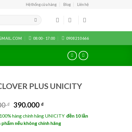
Hệ thống cửa hàng
Blog
Liên hệ
MAIL.COM
08:00 - 17:00
0908 210 666
CLOVER PLUS UNICITY
Original
Current
00
390.000
₫
₫
price
price
100% hàng chính hãng UNICITY
đền 10 lần
was:
is:
ản phẩm nếu không chính hãng
587.000 ₫.
390.000 ₫.