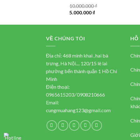
10.000.000
₫
Original
Current
5.000.000
₫
price
price
was:
is:
10.000.000 ₫.
5.000.000 ₫.
VỀ CHÚNG TÔI
HỖ
Địa chỉ: 468 minh khai , hai bà
Chín
trưng, Hà Nội.... 120/15 lê lai
Chín
phường bến thành quận 1 Hồ Chí
Minh
Chín
Điện thoại:
0965615203
/
0908210666
Chín
Email:
khác
cungmuahang123@gmail.com
Chín
Giới