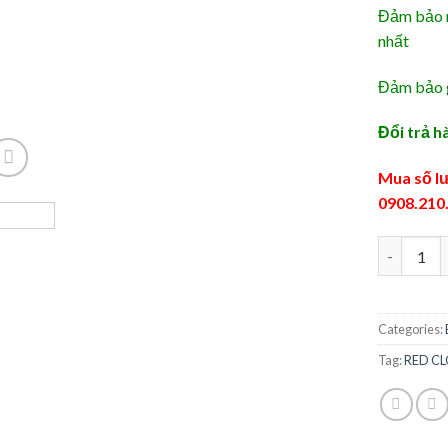
Đảm bảo n
nhất
Đảm bảo g
Đổi trả h
Mua số lư
0908.210
RED CLOV
Categories:
Tag:
RED CL