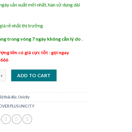
gày sản xuất mới nhất, hạn sử dụng dài
iá rẻ nhất thị trường
àng trong vòng 7 ngày không cần lý do .
ợng lớn có giá cực tốt : gọi ngay
.666
ER PLUS UNICITY quantity
ADD TO CART
Bộ thải độc
,
Unicity
OVER PLUS UNICITY