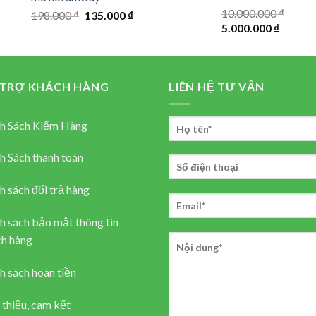
10.000.000
₫
Original
Current
198.000
₫
135.000
₫
Original
Current
5.000.000
₫
price
price
price
price
was:
is:
was:
is:
198.000 ₫.
135.000 ₫.
10.000.000 ₫.
5.000.0
 TRỢ KHÁCH HÀNG
LIÊN HỆ TƯ VẤN
h Sách Kiểm Hàng
h Sách thanh toán
h sách đổi trả hàng
h sách bảo mật thông tin
h hàng
h sách hoàn tiền
 thiệu, cam kết