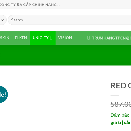
NG TY ĐA CẤP CHÍNH HÃNG...
Search
for:
SKIN
ELKEN
UNICITY
VISION
TRUMHANGTPCN@G
C
RED 
le!
587.0
Đảm bảo 
giá trị s