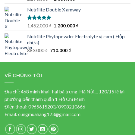
out of 5
price
price
Nutrilite Double X amway
was:
is:
2.173.000 ₫.
1.380.000 ₫.
Rated
5.00
Original
Current
1.452.000
₫
1.200.000
₫
out of 5
price
price
Nutrilite Phytopowder Electrolyte vị cam ( Hộp
was:
is:
nhựa)
1.452.000 ₫.
1.200.000 ₫.
Original
Current
883.000
₫
710.000
₫
price
price
was:
is:
883.000 ₫.
710.000 ₫.
VỀ CHÚNG TÔI
Địa chỉ: 468 minh khai , hai bà trưng, Hà Nội.... 120/15 lê lai
phường bến thành quận 1 Hồ Chí Minh
Điện thoại:
0965615203
/
0908210666
Email:
cungmuahang123@gmail.com