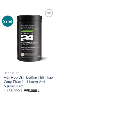
Sale!
HERBALIFE
Hỗn Hợp Dinh Dưỡng Thể Thao
Công Thức 1 – Hương Vani
Nguyên Kem
Original
Current
1.638.000
₫
995.000
₫
price
price
was:
is:
1.638.000 ₫.
995.000 ₫.