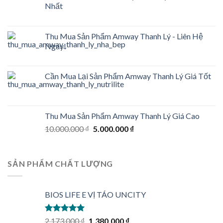
Nhất
Thu Mua Sản Phẩm Amway Thanh Lý - Liên Hệ
Ngay!
Cần Mua Lại Sản Phẩm Amway Thanh Lý Giá Tốt
Thu Mua Sản Phẩm Amway Thanh Lý Giá Cao
Original
Current
10.000.000
₫
5.000.000
₫
price
price
was:
is:
10.000.000 ₫.
5.000.000 ₫.
SẢN PHẨM CHẤT LƯỢNG
BIOS LIFE E VỊ TÁO UNCITY
Rated
5.00
Original
Current
2.173.000
₫
1.380.000
₫