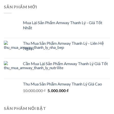
SẢN PHẨM MỚI
Mua Lại Sản Phẩm Amway Thanh Lý - Giá Tốt
Nhất
Thu Mua Sản Phẩm Amway Thanh Lý - Liên Hệ
Ngay!
Cần Mua Lại Sản Phẩm Amway Thanh Lý Giá Tốt
Thu Mua Sản Phẩm Amway Thanh Lý Giá Cao
Original
Current
10.000.000
₫
5.000.000
₫
price
price
was:
is:
10.000.000 ₫.
5.000.000 ₫.
SẢN PHẨM NỔI BẬT