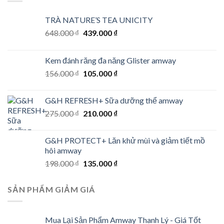
TRÀ NATURE’S TEA UNICITY
Original
Current
648.000
₫
439.000
₫
price
price
was:
is:
Kem đánh răng đa năng Glister amway
648.000 ₫.
439.000 ₫.
Original
Current
156.000
₫
105.000
₫
price
price
was:
is:
G&H REFRESH+ Sữa dưỡng thể amway
156.000 ₫.
105.000 ₫.
Original
Current
275.000
₫
210.000
₫
price
price
was:
is:
G&H PROTECT+ Lăn khử mùi và giảm tiết mồ
275.000 ₫.
210.000 ₫.
hôi amway
Original
Current
198.000
₫
135.000
₫
price
price
was:
is:
SẢN PHẨM GIẢM GIÁ
198.000 ₫.
135.000 ₫.
Mua Lại Sản Phẩm Amway Thanh Lý - Giá Tốt