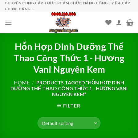
Skip
CHUYÊN CUNG CẤP THỰC PHẨM CHỨC NĂNG CÔNG TY ĐA CẤP
CHÍNH HÃNG...
to
content
Hỗn Hợp Dinh Dưỡng Thể
Thao Công Thức 1 - Hương
Vani Nguyên Kem
HOME
/
PRODUCTS TAGGED “HỖN HỢP DINH
DƯỠNG THỂ THAO CÔNG THỨC 1 - HƯƠNG VANI
NGUYÊN KEM”
FILTER